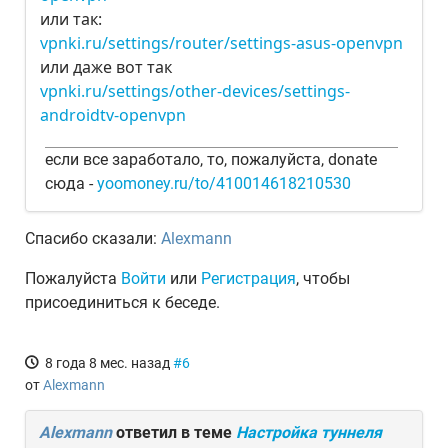
или так:
vpnki.ru/settings/router/settings-asus-openvpn
или даже вот так
vpnki.ru/settings/other-devices/settings-
androidtv-openvpn
если все заработало, то, пожалуйста, donate
сюда -
yoomoney.ru/to/410014618210530
Спасибо сказали:
Alexmann
Пожалуйста
Войти
или
Регистрация
, чтобы
присоединиться к беседе.
8 года 8 мес. назад
#6
от
Alexmann
Alexmann
ответил в теме
Настройка туннеля