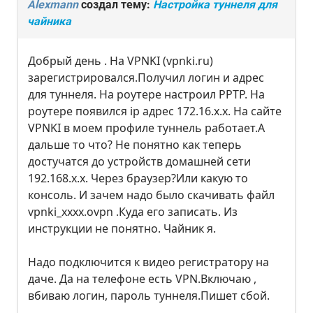
Alexmann
создал тему:
Настройка туннеля для
чайника
Добрый день . На VPNKI (vpnki.ru)
зарегистрировался.Получил логин и адрес
для туннеля. На роутере настроил PPTP. На
роутере появился ip адрес 172.16.х.х. На сайте
VPNKI в моем профиле туннель работает.А
дальше то что? Не понятно как теперь
достучатся до устройств домашней сети
192.168.х.х. Через браузер?Или какую то
консоль. И зачем надо было скачивать файл
vpnki_хххх.ovpn .Куда его записать. Из
инструкции не понятно. Чайник я.
Надо подключится к видео регистратору на
даче. Да на телефоне есть VPN.Включаю ,
вбиваю логин, пароль туннеля.Пишет сбой.