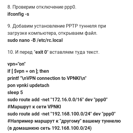
8. Проверим отключение ppp0.
ifconfig -s
9. Добавим установление PPTP туннеля при
загрузке компьютера, открываем файл.
sudo nano -B /etc/rc.local
10. И перед "
exit 0
" вставляем туда текст.
vpn="on"
if [ $vpn = on ]; then
printf "\nVPN connection to VPNKI\n"
pon vpnki updetach
sleep 5
sudo route add -net "172.16.0.0/16" dev "ppp0"
#Маршрут к сети VPNKI
sudo route add -net "192.168.100.0/24" dev "ppp0"
#Например маршрут к "другому" вашему туннелю
(в домашнюю сеть 192.168.100.0/24)