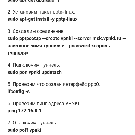
2. Установим пакет pptp-linux.
sudo apt-get install -y pptp-linux
3. Создадим соединение.
sudo pptpsetup --create vpnki --server msk.vpnki.ru --
username
<имя туннеля>
--password
<пароль
туннеля>
4. Подключим туннель.
sudo pon vpnki updetach
5. Проверим что создан интерфейс ppp0.
ifconfig -s
6. Проверим пинг адреса VPNKI.
ping 172.16.0.1
7. Отключим туннель.
sudo poff vpnki