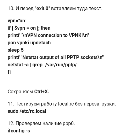
10. И перед "
exit 0
" вставляем туда текст.
vpn="on"
if [ $vpn = on ]; then
printf "\nVPN connection to VPNKI\n"
pon vpnki updetach
sleep 5
printf "Netstat output of all PPTP sockets\n"
netstat -a | grep "/var/run/pptp/"
fi
Сохраняем
Ctrl+X.
11. Тестируем работу local.rc без перезагрузки.
sudo /etc/rc.local
12. Проверяем наличие ppp0.
ifconfig -s