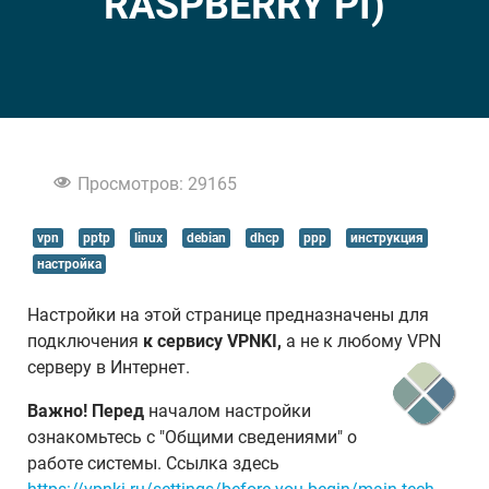
RASPBERRY PI)
Просмотров: 29165
vpn
pptp
linux
debian
dhcp
ppp
инструкция
настройка
Настройки на этой странице предназначены для
подключения
к сервису VPNKI,
а не к любому VPN
серверу в Интернет.
Важно! Перед
началом настройки
ознакомьтесь с "Общими сведениями" о
работе системы. Ссылка здесь