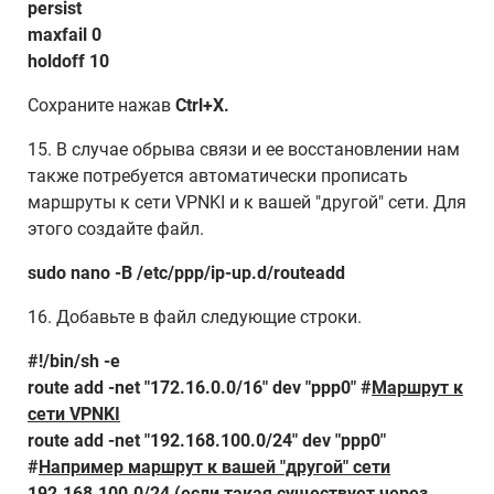
persist
maxfail 0
holdoff 10
Сохраните нажав
Ctrl+X.
15. В случае обрыва связи и ее восстановлении нам
также потребуется автоматически прописать
маршруты к сети VPNKI и к вашей "другой" сети. Для
этого создайте файл.
sudo nano -B /etc/ppp/ip-up.d/routeadd
16. Добавьте в файл следующие строки.
#!/bin/sh -e
route add -net "172.16.0.0/16" dev "ppp0" #
Маршрут к
сети VPNKI
route add -net "192.168.100.0/24" dev "ppp0"
#
Например м
аршрут к вашей "другой" сети
192.168.100.0/24 (если такая существует через