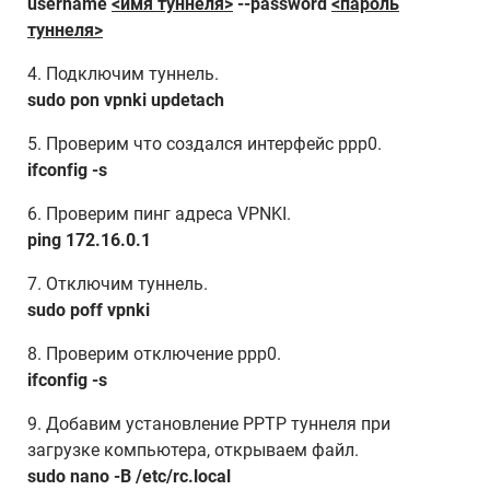
username
<имя туннеля>
--password
<пароль
туннеля>
4. Подключим туннель.
sudo pon vpnki updetach
5. Проверим что создался интерфейс ppp0.
ifconfig -s
6. Проверим пинг адреса VPNKI.
ping 172.16.0.1
7. Отключим туннель.
sudo poff vpnki
8. Проверим отключение ppp0.
ifconfig -s
9. Добавим установление PPTP туннеля при
загрузке компьютера, открываем файл.
sudo nano -B /etc/rc.local