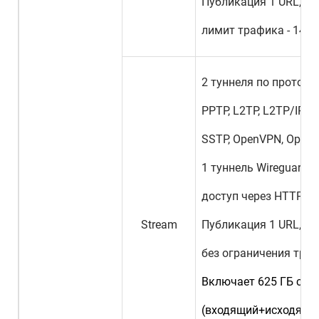
Публикация 1 URL,
лимит трафика - 14 Г
2 туннеля по протоко
PPTP, L2TP, L2TP/IPSec
SSTP, OpenVPN, Openc
1 туннель Wireguard,
доступ через HTTP и 
Stream
Публикация 1 URL,
без ограничения тра
Включает 625 ГБ сов
(входящий+исходящий