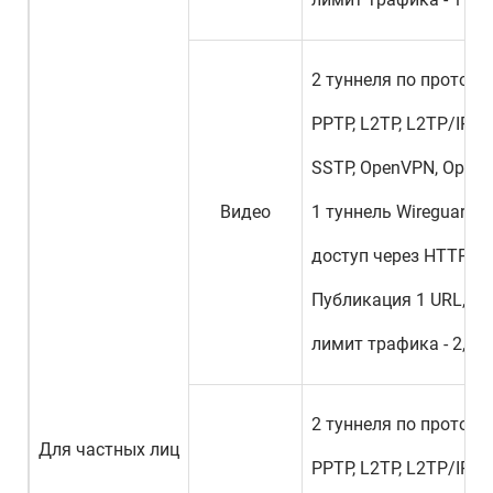
2 туннеля по протоко
PPTP, L2TP, L2TP/IPSec
SSTP, OpenVPN, Openc
Видео
1 туннель Wireguard,
доступ через HTTP и 
Публикация 1 URL,
лимит трафика - 2,5 Г
2 туннеля по протоко
Для частных лиц
PPTP, L2TP, L2TP/IPSec