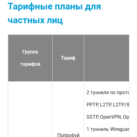
Тарифные планы для
частных лиц
Группа
Тариф
тарифов
2 туннеля по протоко
PPTP, L2TP, L2TP/IPSec
SSTP, OpenVPN, Openc
1 туннель Wireguard,
Попробуй