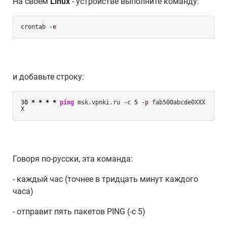
На своем
Linux
- устройстве выполните команду:
crontab 
-e
и добавьте строку:
30
*
*
*
*
ping
 msk.vpnki.ru 
-c
5
-p
 fab500abcde0XXX
X
Говоря по-русски, эта команда:
- каждый час (точнее в тридцать минут каждого
часа)
- отправит пять пакетов PING (-c 5)