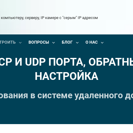
 компьютеру, серверу, IP камере с "серым" IP адресом
ТРОИТЬ
ВОПРОСЫ
БЛОГ
О НАС
CP И UDP ПОРТА, ОБРАТН
НАСТРОЙКА
ования в системе удаленного д