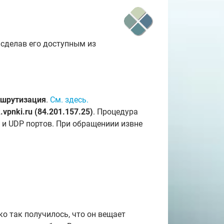
 сделав его доступным из
ршрутизация
.
См. здесь.
.vpnki.ru (84.201.157.25
)
. Процедура
 и UDP портов. При обращениии извне
ко так получилось, что он вещает