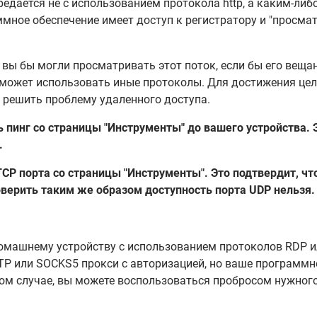
ередается не с использованием протокола http, а каким-ли
мное обеспечение имеет доступ к регистратору и "просмат
" вы бы могли просматривать этот поток, если бы его вещ
ие может использовать иные протоколы. Для достижения ц
т решить проблему удаленного доступа.
инг со страницы "Инструменты" до вашего устройства. Э
.
P порта со страницы "Инструменты". Это подтвердит, что
оверить таким же образом доступность порта UDP нельзя.
 домашнему устройству с использованием протоколов RDP и
TP или SOCKS5 прокси с авторизацией, но ваше программн
том случае, вы можете воспользоваться пробросом нужного