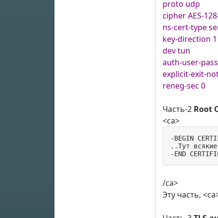
proto udp
cipher AES-12
ns-cert-type se
key-direction 1
dev tun
auth-user-pas
explicit-exit-not
reneg-sec 0
Часть-2
Root C
<ca>
-BEGIN CERTI
..Тут всякие
-END CERTIFI
/ca>
Эту часть, <c