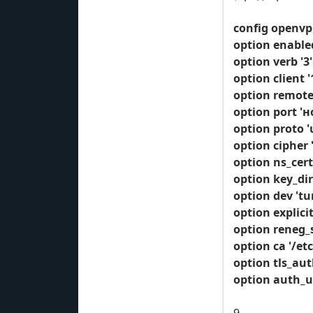
config openvp
option enabled
option verb '3'
option client '
option remote
option port '
option proto '
option cipher 
option ns_cert
option key_dir
option dev 'tu
option explicit
option reneg_s
option ca '/et
option tls_aut
option auth_u