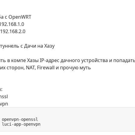
Оба с OpenWRT
192.168.1.0
 192.168.2.0
-туннель с Дачи на Хазу
ить в компе Хазы IP-адрес дачного устройства и попадать
их сторон, NAT, Firewall и прочую муть
:
nssl
nvpn
 openvpn-openssl

 luci-app-openvpn