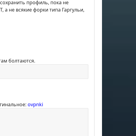
т сохранить профиль, пока не
T, а не всякие форки типа Гаргульи,
там болтаются.
гинальное:
ovpnki