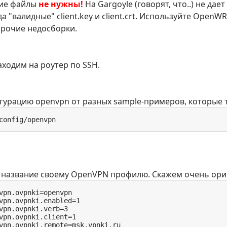
кие файлы
не нужны!
На Gargoyle (говорят, что..) не дае
 "валидные" client.key и client.crt. Используйте OpenWR
прочие недосборки.
аходим на роутер по SSH.
гурацию openvpn от разных sample-примеров, которые 
config/openvpn
название своему OpenVPN профилю. Скажем очень ори
vpn.ovpnki=openvpn

vpn.ovpnki.enabled=1

vpn.ovpnki.verb=3

vpn.ovpnki.client=1

vpn.ovpnki.remote=msk.vpnki.ru
