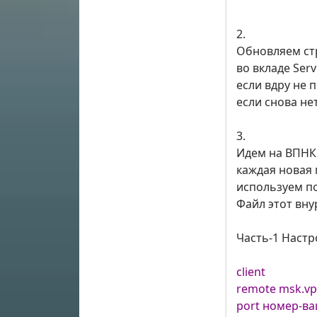
2.
Обновляем ст
во вкладе Ser
если вдру не 
если снова нет
3.
Идем на ВПНКИ
каждая новая 
используем по
Файл этот вну
Часть-1 Настр
client
remote msk.vp
port номер-в