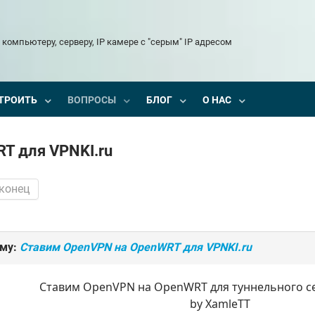
 компьютеру, серверу, IP камере с "серым" IP адресом
ТРОИТЬ
ВОПРОСЫ
БЛОГ
О НАС
T для VPNKI.ru
 конец
ему:
Ставим OpenVPN на OpenWRT для VPNKI.ru
Ставим OpenVPN на OpenWRT для туннельного се
by XamleTT