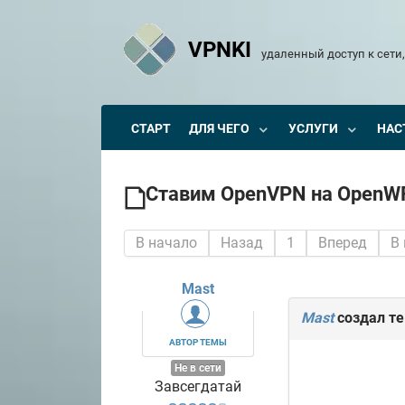
VPNKI
удаленный доступ к сети,
СТАРТ
ДЛЯ ЧЕГО
УСЛУГИ
НАС
Ставим OpenVPN на OpenWR
В начало
Назад
1
Вперед
В
Mast
Mast
создал т
АВТОР ТЕМЫ
Не в сети
Завсегдатай