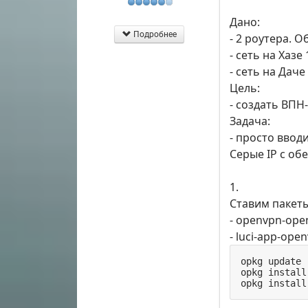
Дано:
Подробнее
- 2 роутера. 
- сеть на Хазе 
- сеть на Даче
Цель:
- создать ВПН
Задача:
- просто ввод
Серые IP с обе
1.
Ставим пакеты
- openvpn-ope
- luci-app-ope
opkg update

opkg install
opkg install