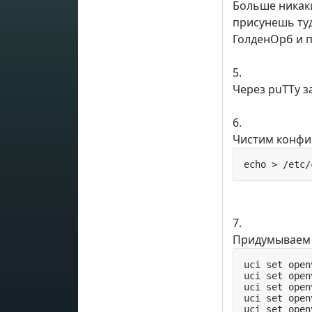
Больше ника
присунешь туда
ГолденОрб и 
5.
Через puTTy з
6.
Чистим конфи
echo > /etc/
7.
Придумываем 
uci set open
uci set open
uci set open
uci set open
uci set open