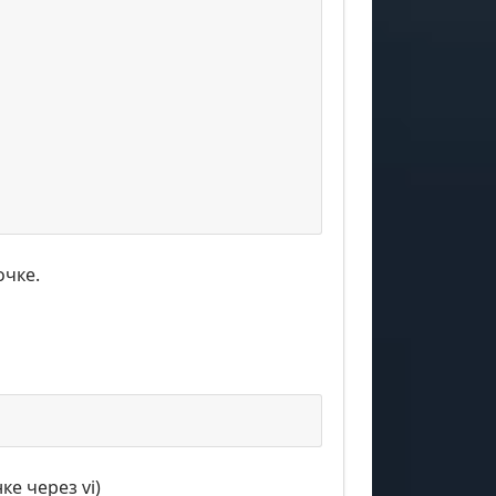
очке.
е через vi)