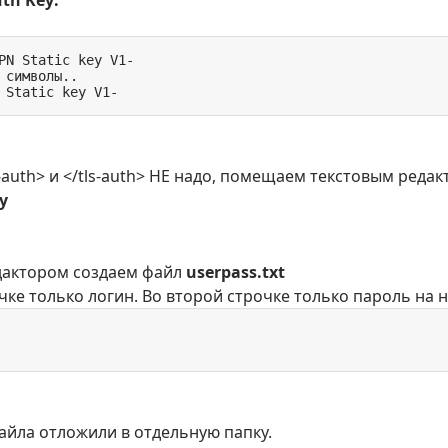
uth Key:
PN Static key V1-

 символы..

 Static key V1-
ls-auth> и </tls-auth> НЕ надо, помещаем текстовым ред
y
дактором создаем файл
userpass.txt
чке только логин. Во второй строчке только пароль на 
айла отложили в отдельную папку.