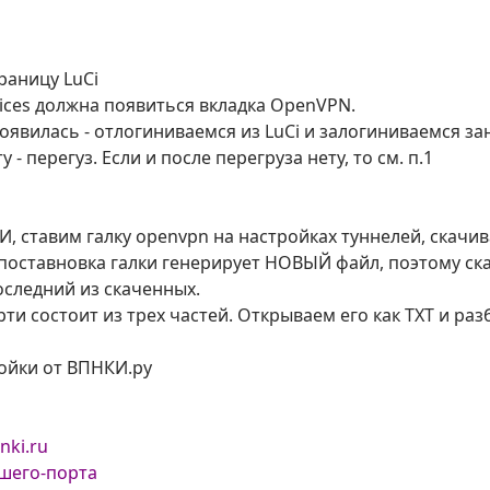
раницу LuCi
vices должна появиться вкладка OpenVPN.
появилась - отлогиниваемся из LuCi и залогиниваемся за
у - перегуз. Если и после перегруза нету, то см. п.1
, ставим галку openvpn на настройках туннелей, скачив
поставновка галки генерирует НОВЫЙ файл, поэтому ска
следний из скаченных.
рти состоит из трех частей. Открываем его как ТХТ и раз
ойки от ВПНКИ.ру
nki.ru
ашего-порта