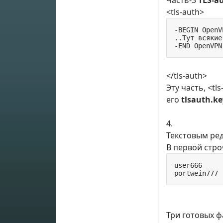
Часть-3
TLS-a
<tls-auth>
-BEGIN OpenV
..Тут всякие
-END OpenVPN
</tls-auth>
Эту часть, <t
его
tlsauth.ke
4.
Текстовым ре
В первой стро
user666

portwein777
Три готовых ф