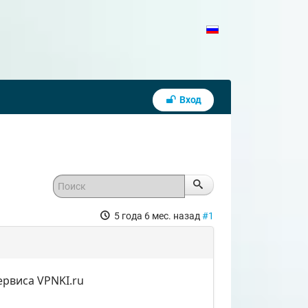
Вход
5 года 6 мес. назад
#1
рвиса VPNKI.ru