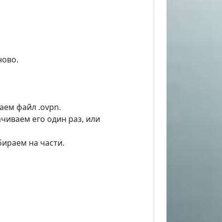
ново.
аем файл .ovpn.
чиваем его один раз, или
бираем на части.