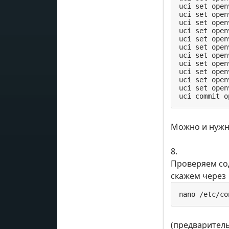
uci set open
uci set open
uci set open
uci set open
uci set open
uci set open
uci set open
uci set open
uci set open
uci set open
uci set open
uci commit o
Можно и нужно
8.
Проверяем со
скажем через
nano /etc/co
(предваритель