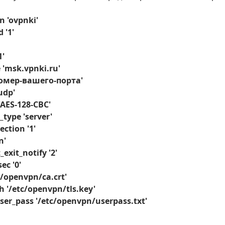
n 'ovpnki'
 '1'
1'
 'msk.vpnki.ru'
номер-вашего-порта'
udp'
'AES-128-CBC'
_type 'server'
ection '1'
n'
_exit_notify '2'
ec '0'
c/openvpn/ca.crt'
h '/etc/openvpn/tls.key'
ser_pass '/etc/openvpn/userpass.txt'