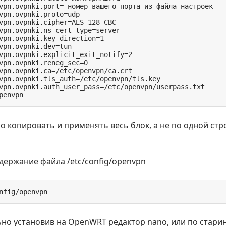
vpn.ovpnki.port= номер-вашего-порта-из-файла-настроек

vpn.ovpnki.proto=udp

vpn.ovpnki.cipher=AES-128-CBC

vpn.ovpnki.ns_cert_type=server

vpn.ovpnki.key_direction=1

vpn.ovpnki.dev=tun

vpn.ovpnki.explicit_exit_notify=2

vpn.ovpnki.reneg_sec=0

vpn.ovpnki.ca=/etc/openvpn/ca.crt

vpn.ovpnki.tls_auth=/etc/openvpn/tls.key

vpn.ovpnki.auth_user_pass=/etc/openvpn/userpass.txt

penvpn
 копировать и применять весь блок, а не по одной стр
держание файла /etc/config/openvpn
nfig/openvpn
но установив на OpenWRT редaктор nano, или по старинк