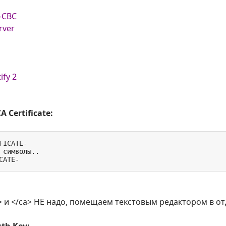
8-CBC
rver
s
ify 2
A Certificate:
FICATE-

 символы..

CATE-
a> и </ca> НЕ надо, помещаем текстовым редактором в 