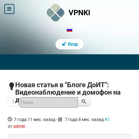
VPNKI
Вход
Новая статья в "Блоге ДоИТ":
Видеонаблюдение и домофон на
даче c VPNKI
1
7 года 11 мес. назад
-
7 года 8 мес. назад
#1
от
admin