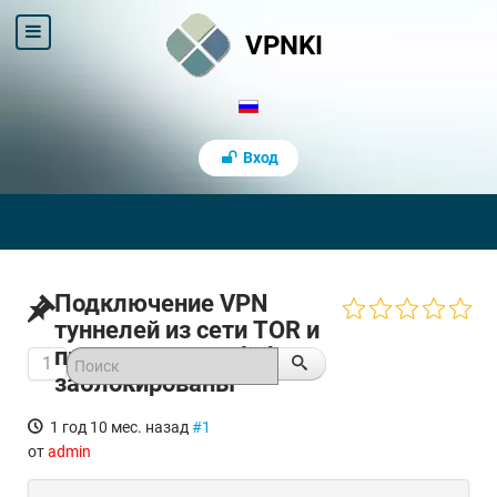
VPNKI
Вход
Подключение VPN
туннелей из сети TOR и
провайдера Starlink
1
заблокированы
1 год 10 мес. назад
#1
от
admin