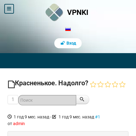
VPNKI
Вход
Красненькое. Надолго?
1
1 год 9 мес. назад
-
1 год 9 мес. назад
#1
от
admin