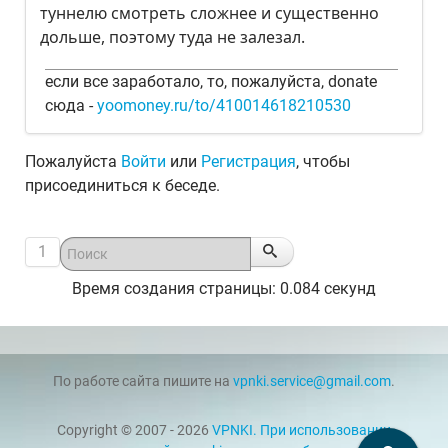
туннелю смотреть сложнее и существенно
дольше, поэтому туда не залезал.
если все заработало, то, пожалуйста, donate
сюда -
yoomoney.ru/to/410014618210530
Пожалуйста
Войти
или
Регистрация
, чтобы
присоединиться к беседе.
1
Время создания страницы: 0.084 секунд
По работе сайта пишите на
vpnki.service@gmail.com
.
Copyright © 2007 - 2026
VPNKI. При использовании