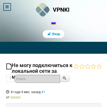
VPNKI
Вход
Не могу подключиться к
локальной сети за
маршрутизатором
1
8 года 9 мес. назад
#1
от
vaszav