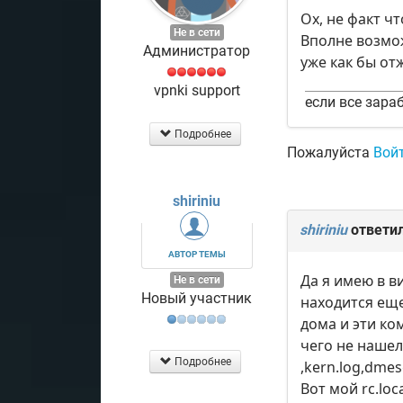
Ох, не факт ч
Не в сети
Вполне возмож
Администратор
уже как бы от
vpnki support
если все зараб
Подробнее
Пожалуйста
Вой
shiriniu
shiriniu
ответи
АВТОР ТЕМЫ
Да я имею в в
Не в сети
Новый участник
находится ещ
дома и эти ко
чего не нашел
Подробнее
,kern.log,dme
Вот мой rc.loca