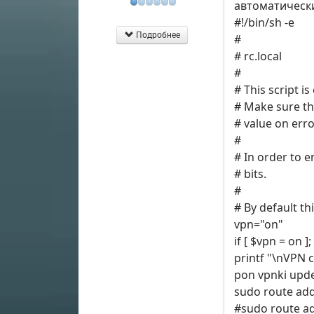
автоматически 
#!/bin/sh -e
Подробнее
#
# rc.local
#
# This script i
# Make sure tha
# value on erro
#
# In order to e
# bits.
#
# By default th
vpn="on"
if [ $vpn = on ]
printf "\nVPN 
pon vpnki upd
sudo route add
#sudo route a