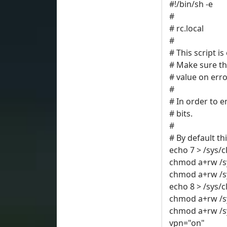
#!/bin/sh -e
#
# rc.local
#
# This script i
# Make sure tha
# value on erro
#
# In order to e
# bits.
#
# By default th
echo 7 > /sys/
chmod a+rw /sy
chmod a+rw /sy
echo 8 > /sys/
chmod a+rw /sy
chmod a+rw /sy
vpn="on"