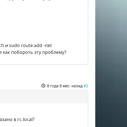
h и sudo route add -net
те как побороть эту проблему?
8 года 8 мес. назад
#2
зано в rc.local?