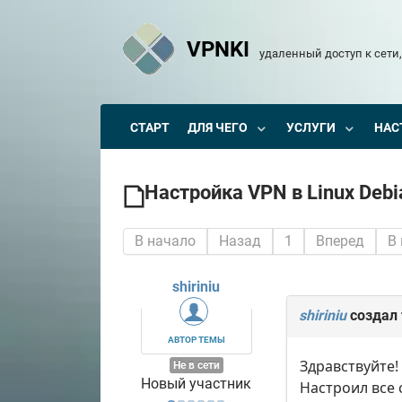
VPNKI
удаленный доступ к сети,
СТАРТ
ДЛЯ ЧЕГО
УСЛУГИ
НАС
Настройка VPN в Linux Debia
В начало
Назад
1
Вперед
В
shiriniu
shiriniu
создал
АВТОР ТЕМЫ
Здравствуйте!
Не в сети
Новый участник
Настроил все 