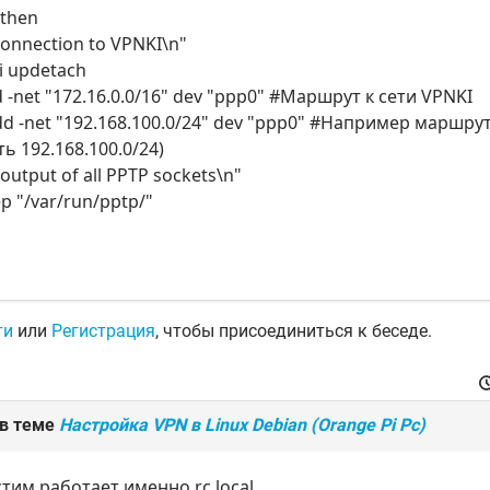
; then
connection to VPNKI\n"
i updetach
 -net "172.16.0.0/16" dev "ppp0" #Маршрут к сети VPNKI
dd -net "192.168.100.0/24" dev "ppp0" #Например маршру
 192.168.100.0/24)
 output of all PPTP sockets\n"
ep "/var/run/pptp/"
ти
или
Регистрация
, чтобы присоединиться к беседе.
 в теме
Настройка VPN в Linux Debian (Orange Pi Pc)
тим работает именно rc.local