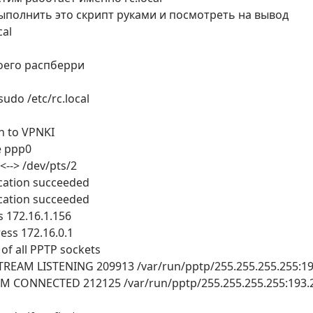
ыполнить это скрипт руками и посмотреть на вывод
cal
оего распберри
udo /etc/rc.local
n to VPNKI
e ppp0
<--> /dev/pts/2
cation succeeded
cation succeeded
s 172.16.1.156
ess 172.16.0.1
of all PPTP sockets
 STREAM LISTENING 209913 /var/run/pptp/255.255.255.255:19
EAM CONNECTED 212125 /var/run/pptp/255.255.255.255:193.