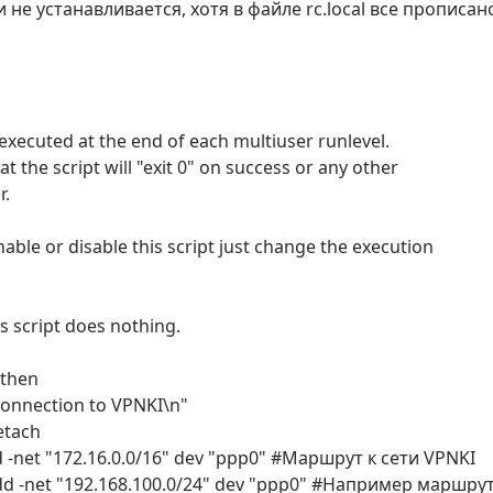
не устанавливается, хотя в файле rc.local все прописано
s executed at the end of each multiuser runlevel.
t the script will "exit 0" on success or any other
r.
nable or disable this script just change the execution
is script does nothing.
; then
connection to VPNKI\n"
etach
 -net "172.16.0.0/16" dev "ppp0" #Маршрут к сети VPNKI
dd -net "192.168.100.0/24" dev "ppp0" #Например маршру