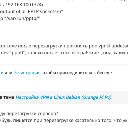
 192.168.100.0/24)
 output of all PPTP sockets\n"
ep "/var/run/pptp/"
консоле после перезагрузки прогонять pon vpnki updetac
" dev "ppp0", только после этого все работает, подскажи
ти
или
Регистрация
, чтобы присоединиться к беседе.
 в теме
Настройка VPN в Linux Debian (Orange Pi Pc)
ду перезагрузки сервера?
ибудь пишется при перезагрузке касательно того, что ука