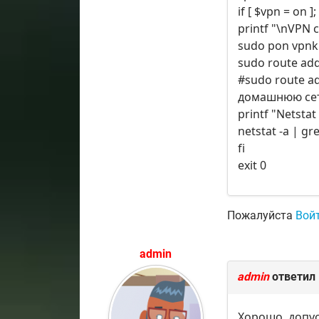
if [ $vpn = on ]
printf "\nVPN 
sudo pon vpnk
sudo route add
#sudo route a
домашнюю сеть
printf "Netstat
netstat -a | gr
fi
exit 0
Пожалуйста
Вой
admin
admin
ответил
Хорошо, допус