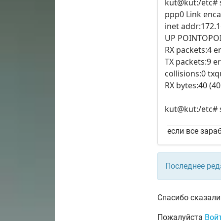
kut@kut:/etc# 
ppp0 Link enca
inet addr:172.1
UP POINTOPOI
RX packets:4 e
TX packets:9 e
collisions:0 tx
RX bytes:40 (4
kut@kut:/etc# 
если все зараб
Последнее ред
Спасибо сказали
Пожалуйста
Вой