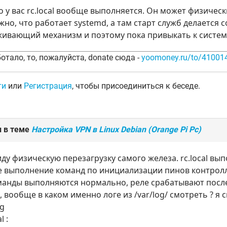
то у вас rc.local вообще выполняется. Он может физическ
но, что работает systemd, а там старт служб делается со
живающий механизм и поэтому пока привыкать к систем
отало, то, пожалуйста, donate сюда -
yoomoney.ru/to/4100
ти
или
Регистрация
, чтобы присоединиться к беседе.
л в теме
Настройка VPN в Linux Debian (Orange Pi Pc)
иду физическую перезагрузку самого железа. rc.local вып
е выполнение команд по инициализации пинов контролл
манды выполняются нормально, реле срабатывают после 
, вообще в каком именно логе из /var/log/ смотреть ? я 
sg
l :