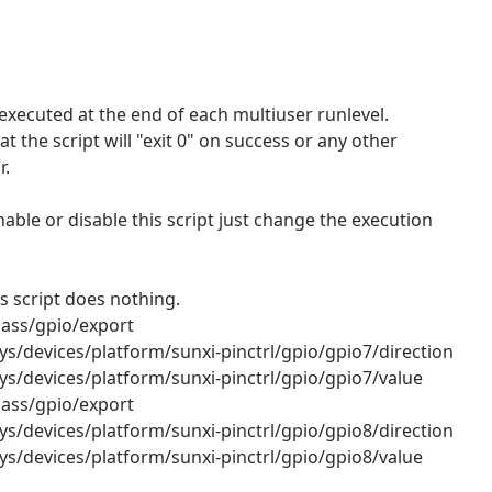
s executed at the end of each multiuser runlevel.
t the script will "exit 0" on success or any other
r.
nable or disable this script just change the execution
is script does nothing.
class/gpio/export
s/devices/platform/sunxi-pinctrl/gpio/gpio7/direction
s/devices/platform/sunxi-pinctrl/gpio/gpio7/value
class/gpio/export
s/devices/platform/sunxi-pinctrl/gpio/gpio8/direction
s/devices/platform/sunxi-pinctrl/gpio/gpio8/value