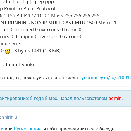
sudo ifconfig | grep ppp
p:Point-to-Point Protocol
6.1.156 P-t-P:172.16.0.1 Mask:255.255.255.255
NT RUNNING NOARP MULTICAST MTU:1500 Metric:1
rrors:0 dropped:0 overruns:0 frame:0
rrors:0 dropped:0 overruns:0 carrier:0
queuelen:3
0.0
TX bytes:1431 (1.3 KiB)
sudo poff vpnki
отало, то, пожалуйста, donate сюда -
yoomoney.ru/to/4100
актирование: 8 года 8 мес. назад пользователем
admin
.
:
shiriniu
ти
или
Регистрация
, чтобы присоединиться к беседе.