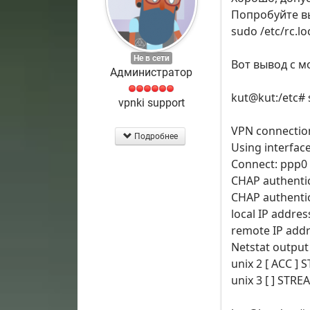
Попробуйте в
sudo /etc/rc.lo
Не в сети
Вот вывод с м
Администратор
kut@kut:/etc# s
vpnki support
VPN connectio
Подробнее
Using interfac
Connect: ppp0 
CHAP authenti
CHAP authenti
local IP addres
remote IP addr
Netstat output 
unix 2 [ ACC ]
unix 3 [ ] STR