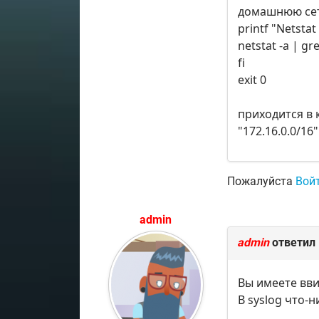
домашнюю сеть
printf "Netstat
netstat -a | gr
fi
exit 0
приходится в 
"172.16.0.0/16
Пожалуйста
Вой
admin
admin
ответил
Вы имеете вви
В syslog что-н