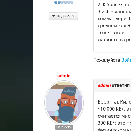
2. К Space я 
3 и 4. В данн
Подробнее
коммандере. П
среднем колеб
тоже самое, н
скорость в ср
Пожалуйста
Вой
admin
admin
ответил
Бррр, так Кил
~10 000 КБ/c 
считается чис
300 КБ/c это 
Не в сети
физическом ка