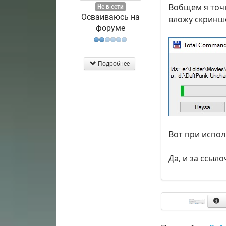
Вобщем я точн
Не в сети
Осваиваюсь на
вложу скриншо
форуме
Подробнее
Вот при испол
Да, и за ссыл