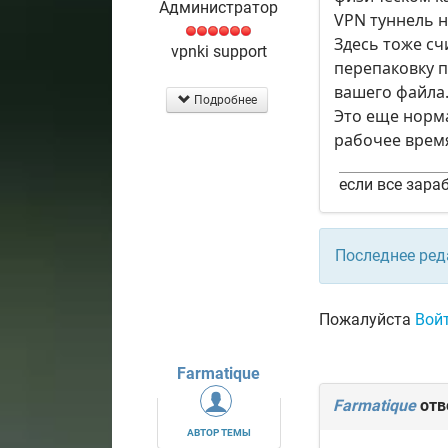
Администратор
VPN туннель н
Здесь тоже сч
vpnki support
перепаковку п
вашего файла
Подробнее
Это еще норма
рабочее врем
если все зараб
Последнее ред
Пожалуйста
Вой
Farmatique
Farmatique
отв
АВТОР ТЕМЫ