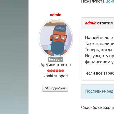
Пожалуйста
Вой
admin
admin
ответил
Нашей целью 
Так как налич
Теперь, когда
Но, увы, эту 
Не в сети
финансовом уч
Администратор
если все зараб
vpnki support
Подробнее
Последнее ред
Спасибо сказали