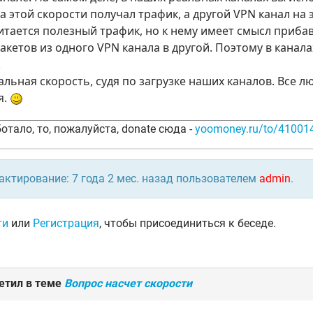
а этой скорости получал трафик, а другой VPN канал на 
итается полезный трафик, но к нему имеет смысл приба
акетов из одного VPN канала в другой. Поэтому в кана
.
льная скорость, судя по загрузке наших каналов. Все л
я.
отало, то, пожалуйста, donate сюда -
yoomoney.ru/to/4100
актирование: 7 года 2 мес. назад пользователем
admin
.
ти
или
Регистрация
, чтобы присоединиться к беседе.
етил в теме
Вопрос насчет скорости