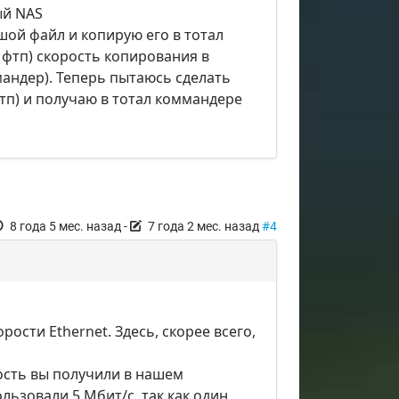
ый NAS
ьшой файл и копирую его в тотал
фтп) скорость копирования в
мандер). Теперь пытаюсь сделать
тп) и получаю в тотал коммандере
8 года 5 мес. назад
-
7 года 2 мес. назад
#4
рости Ethernet. Здесь, скорее всего,
рость вы получили в нашем
льзовали 5 Мбит/с, так как один