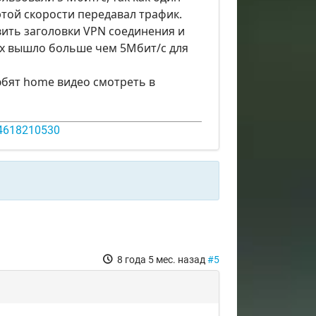
этой скорости передавал трафик.
вить заголовки VPN соединения и
лах вышло больше чем 5Мбит/с для
юбят home видео смотреть в
14618210530
8 года 5 мес. назад
#5