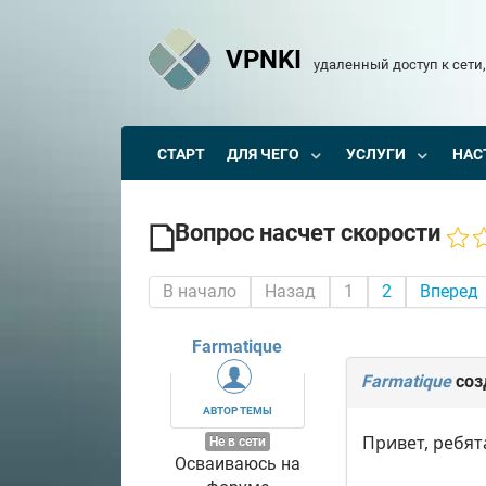
VPNKI
удаленный доступ к сети,
СТАРТ
ДЛЯ ЧЕГО
УСЛУГИ
НАС
Вопрос насчет скорости
В начало
Назад
1
2
Вперед
Farmatique
Farmatique
соз
АВТОР ТЕМЫ
Привет, ребят
Не в сети
Осваиваюсь на