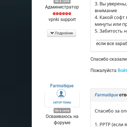
Не в сети
3. Вы уверены
Администратор
внимание
4. Какой софт
vpnki support
минуты или пр
5. Забитость 
Подробнее
если все зараб
Спасибо сказали
Пожалуйста
Вой
Farmatique
Farmatique
отв
АВТОР ТЕМЫ
Спасибо за оп
Не в сети
Осваиваюсь на
форуме
1. РРТР (если