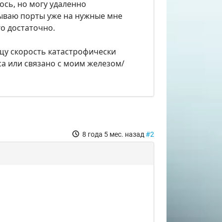
лось, но могу удаленно
асываю порты уже на нужные мне
го достаточно.
ищу скорость катастрофически
са или связано с моим железом/
8 года 5 мес. назад
#2