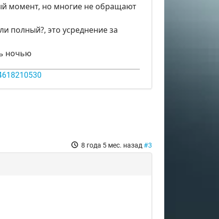
жный момент, но многие не обращают
или полный?, это усреднение за
ть ночью
14618210530
8 года 5 мес. назад
#3