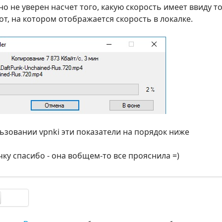
о не уверен насчет того, какую скорость имеет ввиду т
т, на котором отображается скорость в локалке.
ьзовании vpnki эти показатели на порядок ниже
очку спасибо - она вобщем-то все прояснила =)