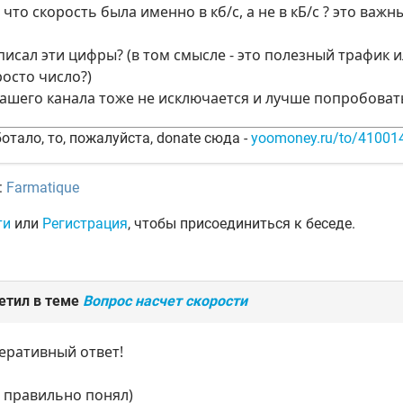
, что скорость была именно в кб/с, а не в кБ/c ? это ва
 писал эти цифры? (в том смысле - это полезный трафик 
осто число?)
нашего канала тоже не исключается и лучше попробова
отало, то, пожалуйста, donate сюда -
yoomoney.ru/to/4100
:
Farmatique
ти
или
Регистрация
, чтобы присоединиться к беседе.
етил в теме
Вопрос насчет скорости
еративный ответ!
 я правильно понял)