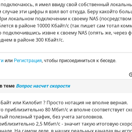
не подключаюсь, я имел ввиду свой собственный локальн
ом случае эти цифры я взял вот откуда. Беру какойто бол
ри локальном подключении к своему NAS (посредством 
лется в районе 10000 Кбайт/с (так пишет сам тотал ком
о подключившись извне к своему NAS (опять же, через ф
еднем в районе 300 Кбайт/с.
ти
или
Регистрация
, чтобы присоединиться к беседе.
 в теме
Вопрос насчет скорости
оБайт или Килобит ? Просто нотация не вполне верная.
это приблизительно 80 Мбит/с и вполне соответствует ско
тый полезный трафик, без учета заголовков.
приблизительно 2,5 Мбит/с - значит такую итоговую ско
нале. На самом деле, в наших реальных каналах вы испо