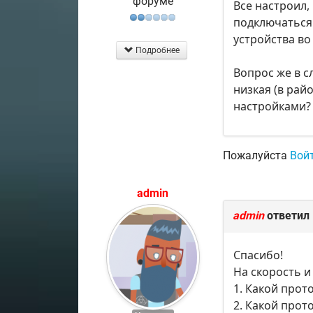
форуме
Все настроил,
подключаться 
устройства во 
Подробнее
Вопрос же в с
низкая (в рай
настройками?
Пожалуйста
Вой
admin
admin
ответил
Спасибо!
На скорость и
1. Какой прот
2. Какой прот