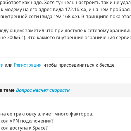
 работает как надо. Хотя туннель настроить так и не уда
к модему на его адрес вида 172.16.х.х, и на нем пробр
внутренней сети (вида 192.168.х.х). В принципе пока это
ледующем: заметил что при доступе к сетевому хранил
оне 300кб.с). Это какието внутренние ограничения серви
ти
или
Регистрация
, чтобы присоединиться к беседе.
 в теме
Вопрос насчет скорости
 на ее трактовку влияет много факторов.
окол VPN подключения?
окол доступа к Space?