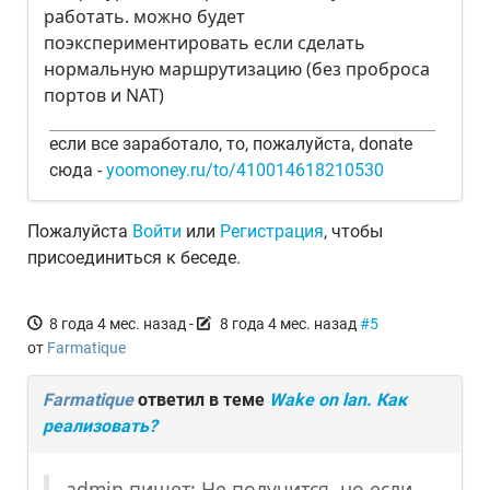
работать. можно будет
поэкспериментировать если сделать
нормальную маршрутизацию (без проброса
портов и NAT)
если все заработало, то, пожалуйста, donate
сюда -
yoomoney.ru/to/410014618210530
Пожалуйста
Войти
или
Регистрация
, чтобы
присоединиться к беседе.
8 года 4 мес. назад
-
8 года 4 мес. назад
#5
от
Farmatique
Farmatique
ответил в теме
Wake on lan. Как
реализовать?
admin пишет: Не получится, но если