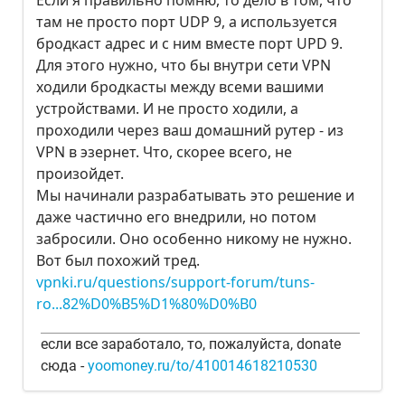
Если я правильно помню, то дело в том, что
там не просто порт UDP 9, а используется
бродкаст адрес и с ним вместе порт UPD 9.
Для этого нужно, что бы внутри сети VPN
ходили бродкасты между всеми вашими
устройствами. И не просто ходили, а
проходили через ваш домашний рутер - из
VPN в эзернет. Что, скорее всего, не
произойдет.
Мы начинали разрабатывать это решение и
даже частично его внедрили, но потом
забросили. Оно особенно никому не нужно.
Вот был похожий тред.
vpnki.ru/questions/support-forum/tuns-
ro...82%D0%B5%D1%80%D0%B0
если все заработало, то, пожалуйста, donate
сюда -
yoomoney.ru/to/410014618210530