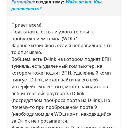
Farmatique
создал тему:
Wake on lan. Как
реализовать?
Привет всем!
Подскажите, есть ли у кого-то опыт с
пробуждением компа (WOL)?
Заранее извиняюсь если я неправильно что-
то описываю.
Вобщем, есть D-link на котором поднят ВПН
туннель, есть удаленный компьютер, на
котором тоже поднят ВПН. Удаленный комп
пингует D-link, может зайти на его веб-
интерфейс. Более того, может заходить на
веб-интерфейс роутера за D-link
(посредством проброса порта на D-link). Но
почему-то при проброшеном порте 9
(необходимом для WOL) комп, находящийся
за D-link не просыпается.
В локальной сети комп за D-link просыпается