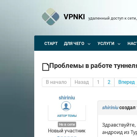
VPNKI
удаленный доступ к сети,
СТАРТ
ДЛЯ ЧЕГО
УСЛУГИ
НАС
Проблемы в работе туннеля
В начало
Назад
1
2
Вперед
shiriniu
shiriniu
создал
АВТОР ТЕМЫ
Здравствуйте,
Не в сети
Новый участник
андроид из Ту