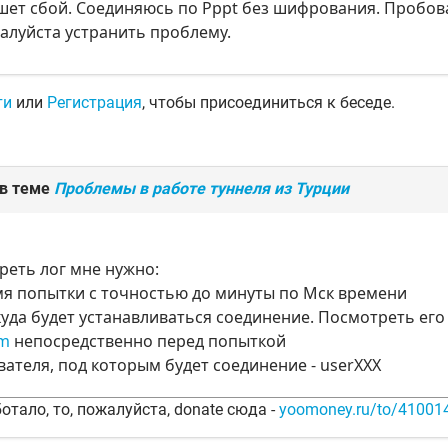
ет сбой. Соединяюсь по Pppt без шифрования. Пробова
алуйста устранить проблему.
ти
или
Регистрация
, чтобы присоединиться к беседе.
 в теме
Проблемы в работе туннеля из Турции
реть лог мне нужно:
мя попытки с точностью до минуты по Мск времени
откуда будет устанавливаться соединение. Посмотреть ег
om
непосредственно перед попыткой
вателя, под которым будет соединение - userXXX
отало, то, пожалуйста, donate сюда -
yoomoney.ru/to/4100