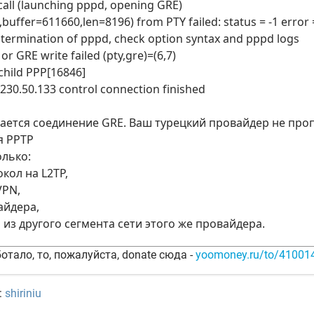
 call (launching pppd, opening GRE)
buffer=611660,len=8196) from PTY failed: status = -1 error 
termination of pppd, check option syntax and pppd logs
or GRE write failed (pty,gre)=(6,7)
child PPP[16846]
.230.50.133 control connection finished
ается соединение GRE. Ваш турецкий провайдер не пропу
я PPTP
олько:
кол на L2TP,
VPN,
айдера,
 из другого сегмента сети этого же провайдера.
отало, то, пожалуйста, donate сюда -
yoomoney.ru/to/4100
:
shiriniu