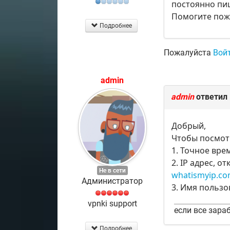
постоянно пиш
Помогите пож
Подробнее
Пожалуйста
Вой
admin
admin
ответил
Добрый,
Чтобы посмот
1. Точное вре
2. IP адрес, 
Не в сети
whatismyip.c
Администратор
3. Имя пользо
vpnki support
если все зараб
Подробнее