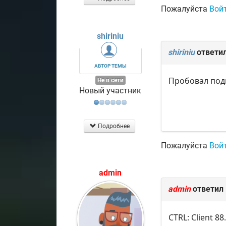
Пожалуйста
Вой
shiriniu
shiriniu
ответи
АВТОР ТЕМЫ
Пробовал подк
Не в сети
Новый участник
Подробнее
Пожалуйста
Вой
admin
admin
ответил
CTRL: Client 88