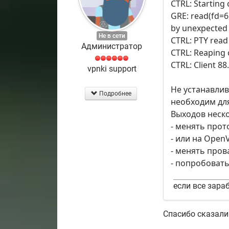
CTRL: Starting
GRE: read(fd=6,
by unexpected 
Не в сети
CTRL: PTY read 
Администратор
CTRL: Reaping 
CTRL: Client 88
vpnki support
Не устанавлив
Подробнее
необходим дл
Выходов неск
- менять прото
- или на Open
- менять пров
- попробовать
если все зараб
Спасибо сказали