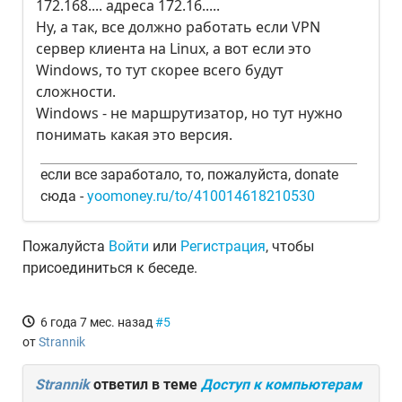
172.168.... адреса 172.16.....
Ну, а так, все должно работать если VPN
сервер клиента на Linux, а вот если это
Windows, то тут скорее всего будут
сложности.
Windows - не маршрутизатор, но тут нужно
понимать какая это версия.
если все заработало, то, пожалуйста, donate
сюда -
yoomoney.ru/to/410014618210530
Пожалуйста
Войти
или
Регистрация
, чтобы
присоединиться к беседе.
6 года 7 мес. назад
#5
от
Strannik
Strannik
ответил в теме
Доступ к компьютерам