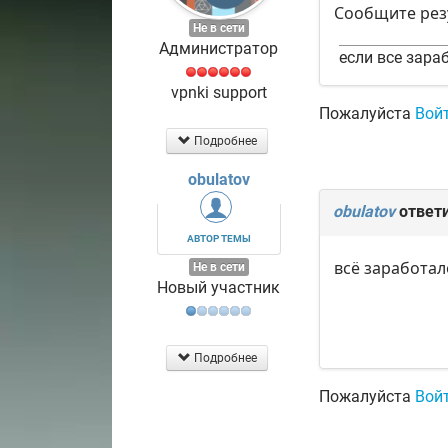
Сообщите рез
Не в сети
Администратор
если все зараб
vpnki support
Пожалуйста
Вой
Подробнее
obulatov
obulatov
ответ
АВТОР ТЕМЫ
всё заработал
Не в сети
Новый участник
Подробнее
Пожалуйста
Вой