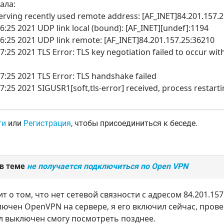
ала:
rving recently used remote address: [AF_INET]84.201.157.
6:25 2021 UDP link local (bound): [AF_INET][undef]:1194
06:25 2021 UDP link remote: [AF_INET]84.201.157.25:36210
07:25 2021 TLS Error: TLS key negotiation failed to occur w
07:25 2021 TLS Error: TLS handshake failed
7:25 2021 SIGUSR1[soft,tls-error] received, process restart
ти
или
Регистрация
, чтобы присоединиться к беседе.
 в теме
не получается подключиться по Open VPN
т о том, что нет сетевой связности с адресом 84.201.157
лючен OpenVPN на сервере, я его включил сейчас, прове
л выключен смогу посмотреть позднее.