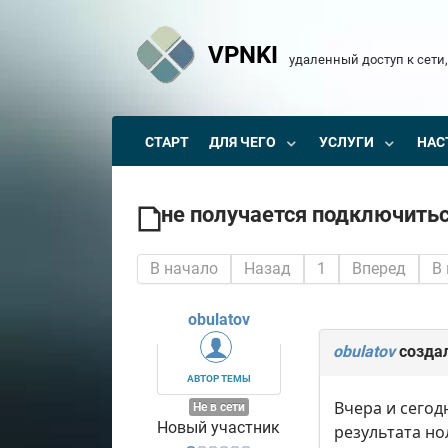
VPNKI
удаленный доступ к сети,
СТАРТ
ДЛЯ ЧЕГО
УСЛУГИ
НАС
не получается подключитьс
В начало
Назад
1
Вперед
В
obulatov
obulatov
созда
АВТОР ТЕМЫ
Вчера и сегод
Не в сети
Новый участник
результата но