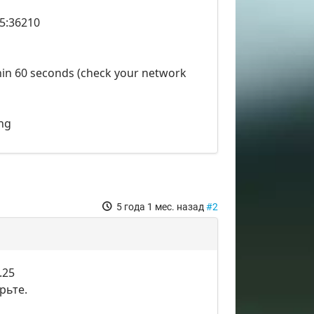
25:36210
ithin 60 seconds (check your network
ing
5 года 1 мес. назад
#2
.25
рьте.