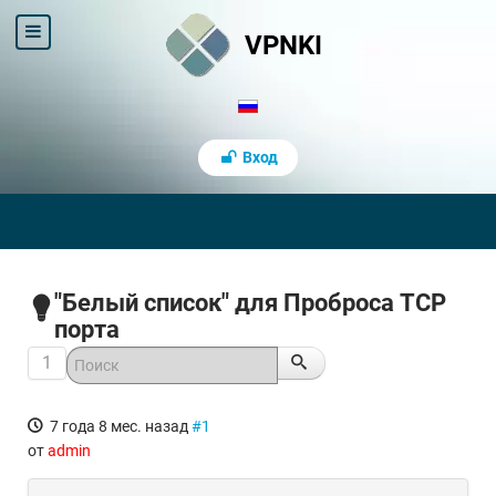
VPNKI
Вход
"Белый список" для Проброса TCP
порта
1
7 года 8 мес. назад
#1
от
admin