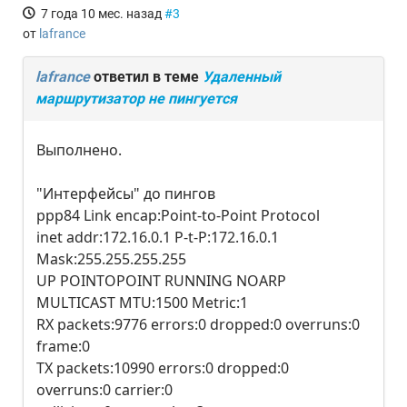
7 года 10 мес. назад
#3
от
lafrance
lafrance
ответил в теме
Удаленный
маршрутизатор не пингуется
Выполнено.
"Интерфейсы" до пингов
ppp84 Link encap:Point-to-Point Protocol
inet addr:172.16.0.1 P-t-P:172.16.0.1
Mask:255.255.255.255
UP POINTOPOINT RUNNING NOARP
MULTICAST MTU:1500 Metric:1
RX packets:9776 errors:0 dropped:0 overruns:0
frame:0
TX packets:10990 errors:0 dropped:0
overruns:0 carrier:0