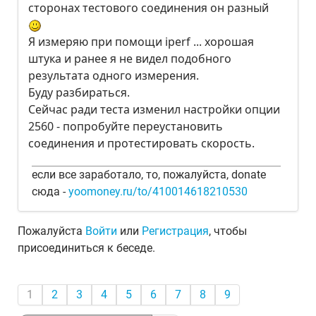
сторонах тестового соединения он разный
Я измеряю при помощи iperf ... хорошая
штука и ранее я не видел подобного
результата одного измерения.
Буду разбираться.
Сейчас ради теста изменил настройки опции
2560 - попробуйте переустановить
соединения и протестировать скорость.
если все заработало, то, пожалуйста, donate
сюда -
yoomoney.ru/to/410014618210530
Пожалуйста
Войти
или
Регистрация
, чтобы
присоединиться к беседе.
1
2
3
4
5
6
7
8
9