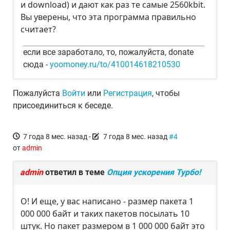
и download) и дают как раз те самые 2560kbit.
Вы уверены, что эта программа правильно
считает?
если все заработало, то, пожалуйста, donate
сюда -
yoomoney.ru/to/410014618210530
Пожалуйста
Войти
или
Регистрация
, чтобы
присоединиться к беседе.
7 года 8 мес. назад
-
7 года 8 мес. назад
#4
от
admin
admin
ответил в теме
Опция ускорения Турбо!
О! И еще, у вас написано - размер пакета 1
000 000 байт и таких пакетов посылать 10
штук. Но пакет размером в 1 000 000 байт это