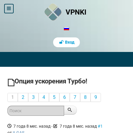
VPNKI
Вход
Опция ускорения Турбо!
1
2
3
4
5
6
7
8
9
7 года 8 мес. назад
-
7 года 8 мес. назад
#1
от
ILGAS