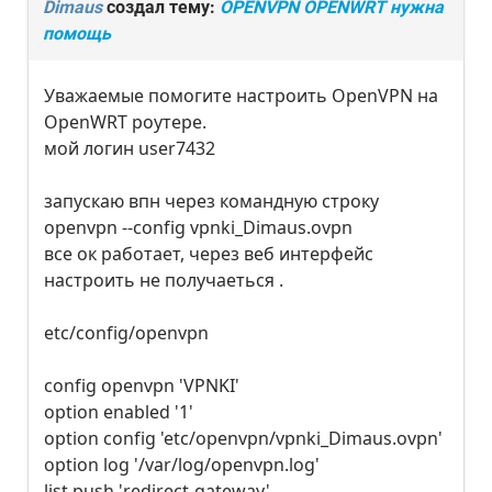
Dimaus
создал тему:
OPENVPN OPENWRT нужна
помощь
Уважаемые помогите настроить OpenVPN на
OpenWRT роутере.
мой логин user7432
запускаю впн через командную строку
openvpn --config vpnki_Dimaus.ovpn
все ок работает, через веб интерфейс
настроить не получаеться .
etc/config/openvpn
config openvpn 'VPNKI'
option enabled '1'
option config 'etc/openvpn/vpnki_Dimaus.ovpn'
option log '/var/log/openvpn.log'
list push 'redirect-gateway'