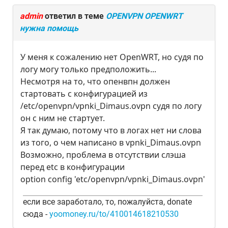
admin
ответил в теме
OPENVPN OPENWRT
нужна помощь
У меня к сожалению нет OpenWRT, но судя по
логу могу только предположить...
Несмотря на то, что опенвпн должен
стартовать с конфигурацией из
/etc/openvpn/vpnki_Dimaus.ovpn судя по логу
он с ним не стартует.
Я так думаю, потому что в логах нет ни слова
из того, о чем написано в vpnki_Dimaus.ovpn
Возможно, проблема в отсутствии слэша
перед etc в конфигурации
option config 'etc/openvpn/vpnki_Dimaus.ovpn'
если все заработало, то, пожалуйста, donate
сюда -
yoomoney.ru/to/410014618210530