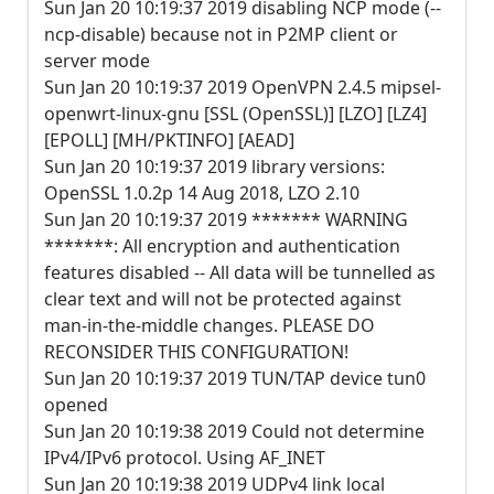
Sun Jan 20 10:19:37 2019 disabling NCP mode (--
ncp-disable) because not in P2MP client or
server mode
Sun Jan 20 10:19:37 2019 OpenVPN 2.4.5 mipsel-
openwrt-linux-gnu [SSL (OpenSSL)] [LZO] [LZ4]
[EPOLL] [MH/PKTINFO] [AEAD]
Sun Jan 20 10:19:37 2019 library versions:
OpenSSL 1.0.2p 14 Aug 2018, LZO 2.10
Sun Jan 20 10:19:37 2019 ******* WARNING
*******: All encryption and authentication
features disabled -- All data will be tunnelled as
clear text and will not be protected against
man-in-the-middle changes. PLEASE DO
RECONSIDER THIS CONFIGURATION!
Sun Jan 20 10:19:37 2019 TUN/TAP device tun0
opened
Sun Jan 20 10:19:38 2019 Could not determine
IPv4/IPv6 protocol. Using AF_INET
Sun Jan 20 10:19:38 2019 UDPv4 link local