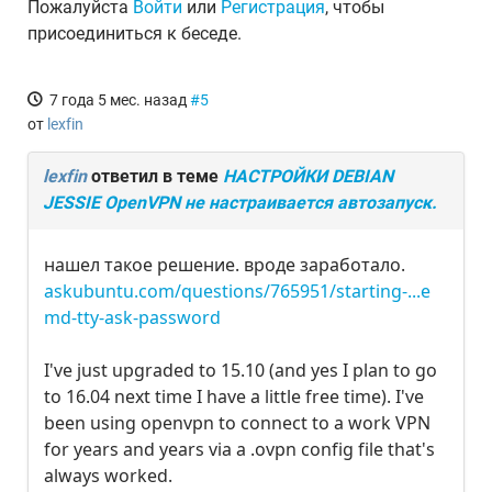
Пожалуйста
Войти
или
Регистрация
, чтобы
присоединиться к беседе.
7 года 5 мес. назад
#5
от
lexfin
lexfin
ответил в теме
НАСТРОЙКИ DEBIAN
JESSIE OpenVPN не настраивается автозапуск.
нашел такое решение. вроде заработало.
askubuntu.com/questions/765951/starting-...e
md-tty-ask-password
I've just upgraded to 15.10 (and yes I plan to go
to 16.04 next time I have a little free time). I've
been using openvpn to connect to a work VPN
for years and years via a .ovpn config file that's
always worked.