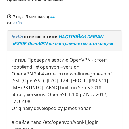
7 года 5 мес. назад
#4
от
lexfin
lexfin
ответил в теме
НАСТРОЙКИ DEBIAN
JESSIE OpenVPN не настраивается автозапуск.
Читал. Проверил версию OpenVPN - стоит
root@md:~# openvpn --version
OpenVPN 2.4.4 arm-unknown-linux-gnueabihf
[SSL (OpenSSL)] [LZO] [LZ4] [EPOLL] [PKCS11]
[MH/PKTINFO] [AEAD] built on Sep 5 2018
library versions: OpenSSL 1.1.0g 2 Nov 2017,
LZO 2.08
Originally developed by James Yonan
в файле nano /etc/openvpn/vpnki_login