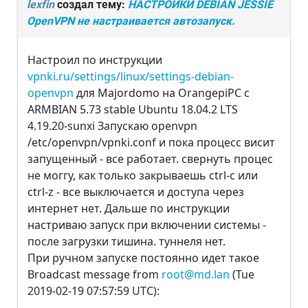
lexfin
создал тему:
НАСТРОЙКИ DEBIAN JESSIE
OpenVPN не настраивается автозапуск.
Настроил по инструкции
vpnki.ru/settings/linux/settings-debian-
openvpn
для Majordomo на OrangepiPC c
ARMBIAN 5.73 stable Ubuntu 18.04.2 LTS
4.19.20-sunxi Запускаю openvpn
/etc/openvpn/vpnki.conf и пока процесс висит
запущенный - все работает. свернуть процес
не моггу, как только закрываешь ctrl-c или
ctrl-z - все выключается и доступа через
интернет нет. Дальше по инструкции
настриваю запуск при включении системы -
после загрузки тишина. туннеля нет.
При ручном запуске постоянно идет такое
Broadcast message from
root@md.lan
(Tue
2019-02-19 07:57:59 UTC):