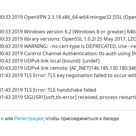
00:33 2019 OpenVPN 2.3.18 x86_64-w64-mingw32 [SSL (OpenSS
00:33 2019 Windows version 6.2 (Windows 8 or greater) 64b
00:33 2019 library versions: OpenSSL 1.0.2l 25 May 2017, LZ
00:43 2019 WARNING: --ns-cert-type is DEPRECATED. Use --re
0:43 2019 Control Channel Authentication: tls-auth using INL
00:43 2019 UDPv4 link local (bound): [undef]
00:43 2019 UDPv4 link remote: [AF_INET]146.185.130.180:34
01:43 2019 TLS Error: TLS key negotiation failed to occur w
01:43 2019 TLS Error: TLS handshake failed
1:43 2019 SIGUSR1[soft,tls-error] received, process restart
ти
или
Регистрация
, чтобы присоединиться к беседе.