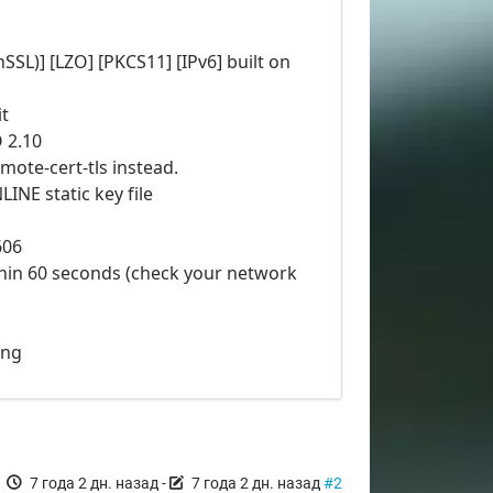
L)] [LZO] [PKCS11] [IPv6] built on
it
O 2.10
mote-cert-tls instead.
INE static key file
606
ithin 60 seconds (check your network
ing
7 года 2 дн. назад
-
7 года 2 дн. назад
#2