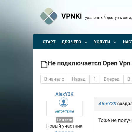
VPNKI
удаленный доступ к сети,
СТАРТ
ДЛЯ ЧЕГО
УСЛУГИ
НАС
Не подключается Open Vpn
В начало
Назад
1
Вперед
В
AlexY2K
AlexY2K
создал
АВТОР ТЕМЫ
Тоже не получ
Не в сети
Новый участник