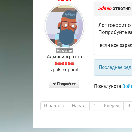
admin
ответил
Лог говорит о 
Попробуйте вы
если все зараб
Не в сети
Администратор
Последнее ред
vpnki support
Подробнее
Пожалуйста
Вой
В начало
Назад
1
Вперед
В