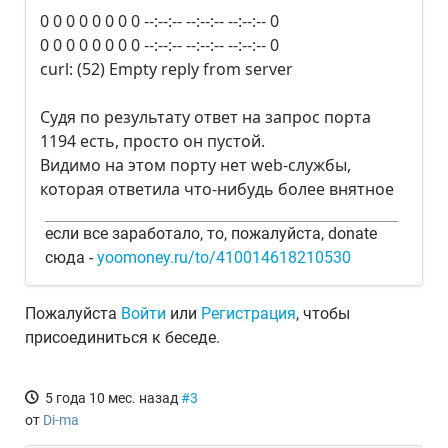
0 0 0 0 0 0 0 0 --:--:-- --:--:-- --:--:-- 0
0 0 0 0 0 0 0 0 --:--:-- --:--:-- --:--:-- 0
curl: (52) Empty reply from server
Судя по результату ответ на запрос порта
1194 есть, просто он пустой.
Видимо на этом порту нет web-службы,
которая ответила что-нибудь более внятное
если все заработало, то, пожалуйста, donate
сюда -
yoomoney.ru/to/410014618210530
Пожалуйста
Войти
или
Регистрация
, чтобы
присоединиться к беседе.
5 года 10 мес. назад
#3
от
Di-ma