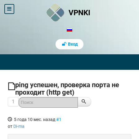
VPNKI
Вход
ping успешен, проверка порта не
проходит (http get)
1
5 года 10 мес. назад
#1
от
Di-ma