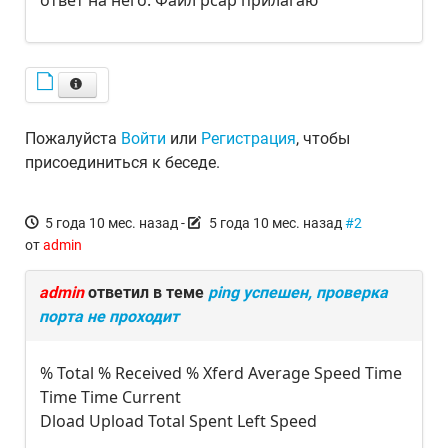
ответ на него. Файл pcap прилагаю
Пожалуйста
Войти
или
Регистрация
, чтобы
присоединиться к беседе.
5 года 10 мес. назад
-
5 года 10 мес. назад
#2
от
admin
admin
ответил в теме
ping успешен, проверка
порта не проходит
% Total % Received % Xferd Average Speed Time
Time Time Current
Dload Upload Total Spent Left Speed