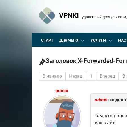
VPNKI
удаленный доступ к сети,
СТАРТ
ДЛЯ ЧЕГО
УСЛУГИ
НАС
Заголовок X-Forwarded-For
В начало
Назад
1
Вперед
В
admin
admin
создал 
Тем, кто поль
ваш сайт.