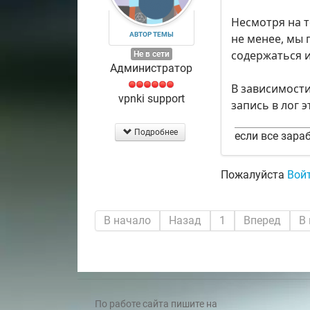
Несмотря на то
АВТОР ТЕМЫ
не менее, мы 
содержаться 
Не в сети
Администратор
В зависимости
vpnki support
запись в лог 
Подробнее
если все зараб
Пожалуйста
Вой
В начало
Назад
1
Вперед
В
По работе сайта пишите на