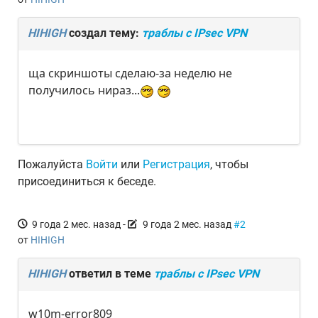
HIHIGH
создал тему:
траблы с IPsec VPN
ща скриншоты сделаю-за неделю не
получилось нираз...
Пожалуйста
Войти
или
Регистрация
, чтобы
присоединиться к беседе.
9 года 2 мес. назад
-
9 года 2 мес. назад
#2
от
HIHIGH
HIHIGH
ответил в теме
траблы с IPsec VPN
w10m-error809