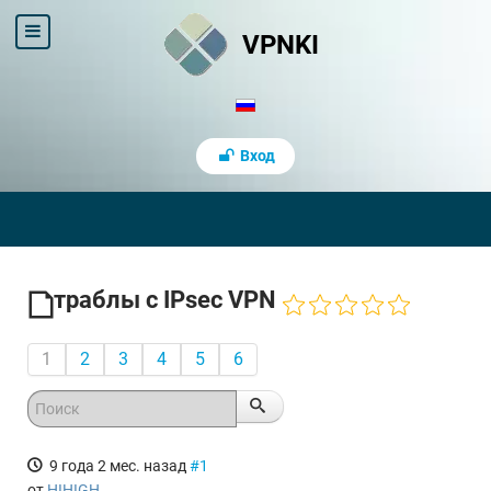
VPNKI
Вход
траблы с IPsec VPN
1
2
3
4
5
6
9 года 2 мес. назад
#1
от
HIHIGH