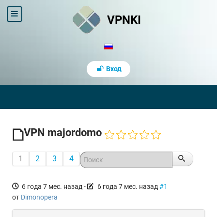
VPNKI
Вход
VPN majordomo
1
2
3
4
6 года 7 мес. назад
-
6 года 7 мес. назад
#1
от
Dimonopera