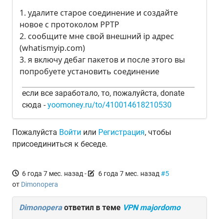
1. удалите старое соединение и создайте
новое с протоколом PPTP
2. сообщите мне свой внешний ip адрес
(whatismyip.com)
3. я включу дебаг пакетов и после этого вы
попробуете установить соединение
если все заработало, то, пожалуйста, donate
сюда -
yoomoney.ru/to/410014618210530
Пожалуйста
Войти
или
Регистрация
, чтобы
присоединиться к беседе.
6 года 7 мес. назад
-
6 года 7 мес. назад
#5
от
Dimonopera
Dimonopera
ответил в теме
VPN majordomo