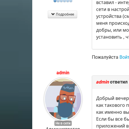
вставил - инт
сети в настро
Подробнее
устройства (с
меня происход
добры, или мо
установить , 
Пожалуйста
Вой
admin
admin
ответил
Добрый вечер
как такового п
как именно вы
Если бы все б
Не в сети
приложений в