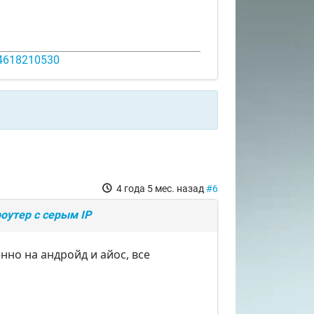
14618210530
4 года 5 мес. назад
#6
оутер с серым IP
нно на андройд и айос, все