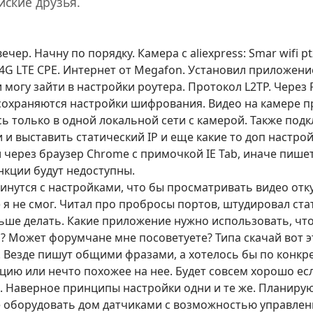
йские друзья.
ечер. Начну по порядку. Камера с aliexpress: Smar wifi 
 4G LTE CPE. Интернет от Megafon. Установил приложени
и могу зайти в настройки роутера. Протокол L2TP. Через
сохраняются настройки шифрования. Видео на камере п
ь только в одной локальной сети с камерой. Также подк
и и выставить статический IP и еще какие то доп настрой
дил через браузер Chrome с примочкой IE Tab, иначе пиш
нкции будут недоступны.
нутся с настройками, что бы просматривать видео отку
 я не смог. Читал про пробросы портов, штудировал стат
ьше делать. Какие приложение нужно использовать, что
 Может форумчане мне посоветуете? Типа скачай вот это,
. Везде пишут общими фразами, а хотелось бы по конкр
цию или нечто похожее на нее. Будет совсем хорошо есл
 Наверное принципы настройки одни и те же. Планирую
же оборудовать дом датчиками с возможностью управле