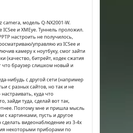
ptz camera, модель Q-NX2001-W.
е ICSee и XMEye. Туннель проложил.
 PPTP настроить не получилось,
росматриваю/управляю из ICSee и
лючив камеру к ноутбуку, смог зайти
ки (качество, битрейт, кодек сжатия
ет что браузер слишком новый и
да-нибудь с другой сети (например
ьи с разных сайтов, но так и не
 настраивать, куда что
 зайди туда, сделай вот так,
етнее. Поэтому мне и пришла мысль
и с картинками, пусть и другое
 сделать видеонаблюдение из 3-4х
ния некоторыми приборами по