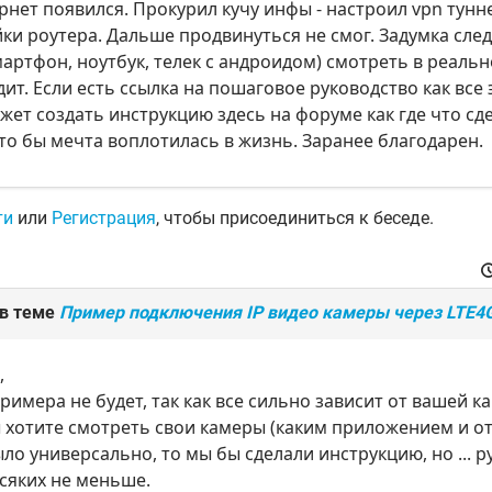
ернет появился. Прокурил кучу инфы - настроил vpn тунн
йки роутера. Дальше продвинуться не смог. Задумка след
мартфон, ноутбук, телек с андроидом) смотреть в реальн
ит. Если есть ссылка на пошаговое руководство как все 
жет создать инструкцию здесь на форуме как где что сд
что бы мечта воплотилась в жизнь. Заранее благодарен.
ти
или
Регистрация
, чтобы присоединиться к беседе.
 в теме
Пример подключения IP видео камеры через LTE4G
,
римера не будет, так как все сильно зависит от вашей ка
 хотите смотреть свои камеры (каким приложением и от
ыло универсально, то мы бы сделали инструкцию, но ... 
сяких не меньше.