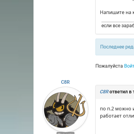
Напишите на к
если все зараб
Последнее ред
Пожалуйста
Вой
C8R
C8R
ответил в
по п.2 можно 
работает отл