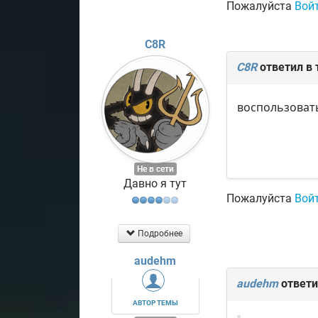
Пожалуйста
Вой
C8R
C8R
ответил в
воспользовать
Не в сети
Давно я тут
Пожалуйста
Вой
Подробнее
audehm
audehm
ответи
АВТОР ТЕМЫ