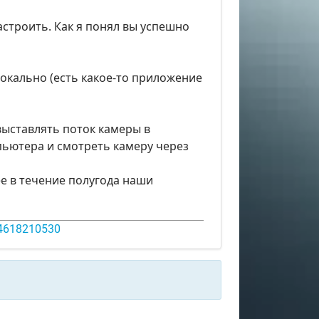
строить. Как я понял вы успешно
локально (есть какое-то приложение
выставлять поток камеры в
пьютера и смотреть камеру через
 ее в течение полугода наши
14618210530