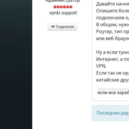
Администратор
Давайте начне
Опишите более
vpnki support
подключили од
В общем, нужн
Подробнее
Роутер, тип п
или веб-брауз
Ну а если тун
Интернет, а 
VPN.
Если так не н
китайские дру
если все зараб
Последнее ред