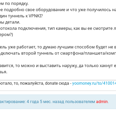
м по порядку.
 подробно свое оборудование и что уже получилось на
ин туннель к VPNKI?
ы детали.
ротокола подключения, тип камеры, как вы ее смотрите 
ером?)
нель уже работает, то думаю лучшим способом будет не 
подключать второй туннель от смартфона/планшета/ком
равится, то можно и выставить наружу, да только хакнут
зья.
отало, то, пожалуйста, donate сюда -
yoomoney.ru/to/4100
актирование: 4 года 5 мес. назад пользователем
admin
.