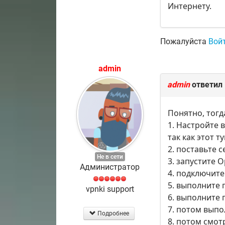
Интернету.
Пожалуйста
Вой
admin
admin
ответил
Понятно, тогд
1. Настройте 
так как этот 
2. поставьте 
Не в сети
3. запустите 
Администратор
4. подключите
5. выполните п
vpnki support
6. выполните 
7. потом выпо
Подробнее
8. потом смот