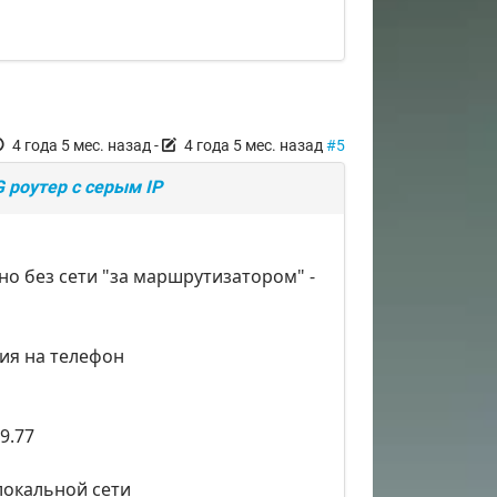
4 года 5 мес. назад
-
4 года 5 мес. назад
#5
 роутер с серым IP
но без сети "за маршрутизатором" -
ия на телефон
9.77
локальной сети