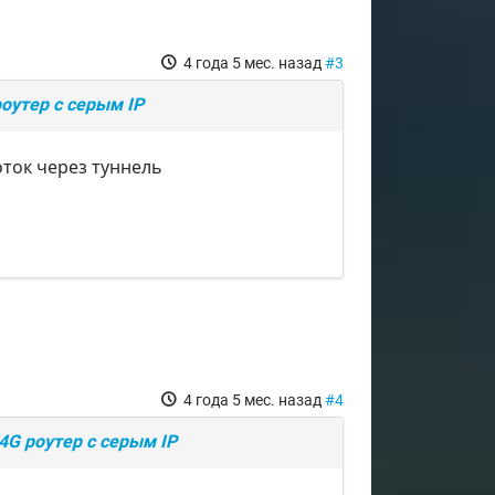
4 года 5 мес. назад
#3
оутер с серым IP
оток через туннель
4 года 5 мес. назад
#4
G роутер с серым IP