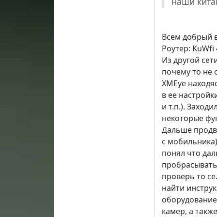
наши кита
Всем добрый в
Роутер: KuWfi
Из другой сет
почему то не 
XMEye находяс
в ее настройк
и т.п.). Захо
некоторые фу
Дальше продви
с мобильника)
понял что дал
пробрасывать?
проверь то се
найти инструк
оборудование.
камер, а так