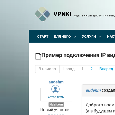
VPNKI
удаленный доступ к сети,
СТАРТ
ДЛЯ ЧЕГО
УСЛУГИ
НАС
Пример подключения IP вид
В начало
Назад
1
2
Вперед
audehm
audehm
создал
АВТОР ТЕМЫ
Доброго време
Не в сети
Новый участник
(а в будущем 