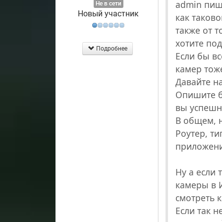
admin пиш
Не в сети
Новый участник
как таково
также от 
хотите под
Подробнее
Если бы вс
камер тож
Давайте н
Опишите б
вы успешн
В общем, 
Роутер, ти
приложени
Ну а если 
камеры в 
смотреть 
Если так н