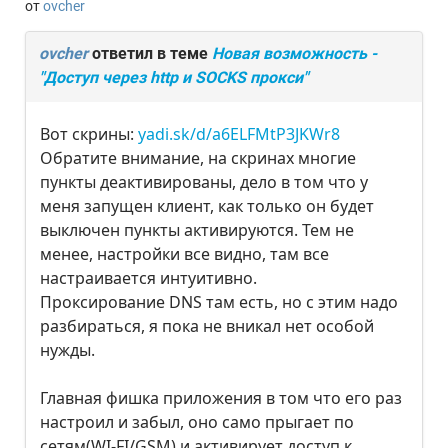
от
ovcher
ovcher
ответил в теме
Новая возможность -
"Доступ через http и SOCKS прокси"
Вот скрины:
yadi.sk/d/a6ELFMtP3JKWr8
Обратите внимание, на скринах многие
пункты деактивированы, дело в том что у
меня запущен клиент, как только он будет
выключен пункты активируются. Тем не
менее, настройки все видно, там все
настраивается интуитивно.
Проксирование DNS там есть, но с этим надо
разбираться, я пока не вникал нет особой
нужды.
Главная фишка приложения в том что его раз
настроил и забыл, оно само прыгает по
сетям(WI-FI/GSM) и активирует доступ к