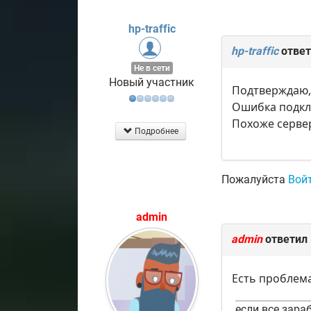
hp-traffic
hp-traffic
ответ
Не в сети
Новый участник
Подтверждаю,
Ошибка подклю
Похоже сервер
Подробнее
Пожалуйста
Вой
admin
admin
ответил
Есть проблема
если все зараб