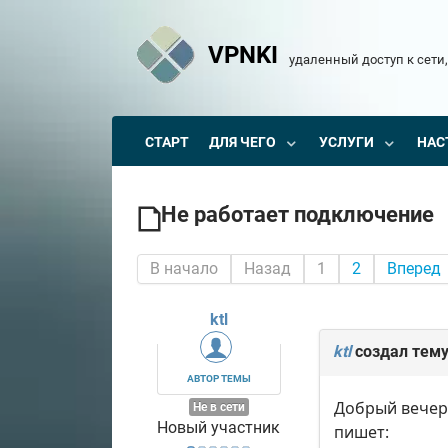
VPNKI
удаленный доступ к сети,
СТАРТ
ДЛЯ ЧЕГО
УСЛУГИ
НАС
Не работает подключение
В начало
Назад
1
2
Вперед
ktl
ktl
создал тем
АВТОР ТЕМЫ
Добрый вечер!
Не в сети
Новый участник
пишет: