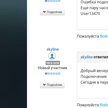
Ошибка подклю
Еще пару часо
Подробнее
User13470
Пожалуйста
Вой
skyline
skyline
ответил
Не в сети
Новый участник
Добрый вечер
Подключение н
Сегодня в пер
Подробнее
Пожалуйста
Вой