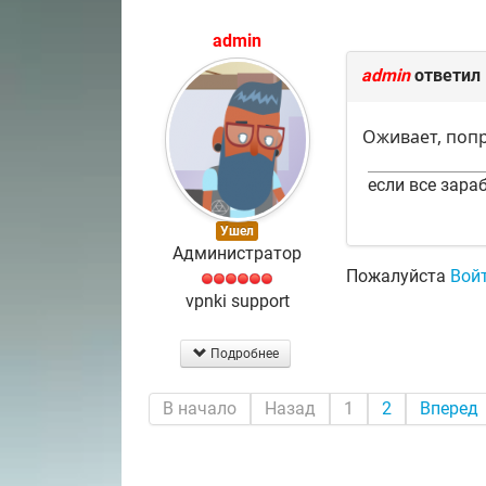
admin
admin
ответил
Оживает, поп
если все зараб
Ушел
Администратор
Пожалуйста
Вой
vpnki support
Подробнее
В начало
Назад
1
2
Вперед