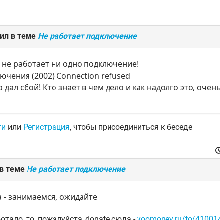
ил в теме
Не работает подключение
 не работает ни одно подключение!
чения (2002) Connection refused
 дал сбой! Кто знает в чем дело и как надолго это, очен
ти
или
Регистрация
, чтобы присоединиться к беседе.
 в теме
Не работает подключение
 - занимаемся, ожидайте
отало, то, пожалуйста, donate сюда -
yoomoney.ru/to/4100