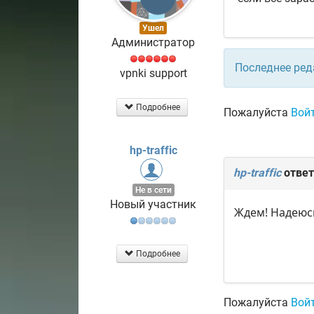
Ушел
Администратор
Последнее ред
vpnki support
Подробнее
Пожалуйста
Вой
hp-traffic
hp-traffic
ответ
Не в сети
Новый участник
Ждем! Надеюс
Подробнее
Пожалуйста
Вой