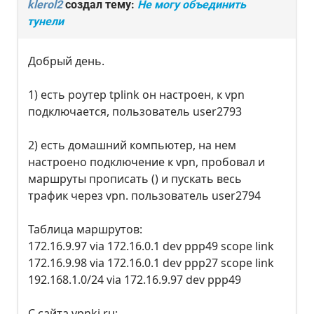
klerol2
создал тему:
Не могу объединить
тунели
Добрый день.
1) есть роутер tplink он настроен, к vpn
подключается, пользователь user2793
2) есть домашний компьютер, на нем
настроено подключение к vpn, пробовал и
маршруты прописать () и пускать весь
трафик через vpn. пользователь user2794
Таблица маршрутов:
172.16.9.97 via 172.16.0.1 dev ppp49 scope link
172.16.9.98 via 172.16.0.1 dev ppp27 scope link
192.168.1.0/24 via 172.16.9.97 dev ppp49
С сайта vpnki.ru: