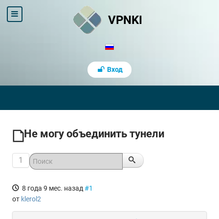
VPNKI
Вход
Не могу объединить тунели
1
8 года 9 мес. назад
#1
от
klerol2