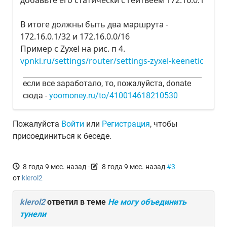
добавьте его статически с гейтвеем 172.16.0.1
В итоге должны быть два маршрута -
172.16.0.1/32 и 172.16.0.0/16
Пример с Zyxel на рис. п 4.
vpnki.ru/settings/router/settings-zyxel-keenetic
если все заработало, то, пожалуйста, donate
сюда -
yoomoney.ru/to/410014618210530
Пожалуйста
Войти
или
Регистрация
, чтобы
присоединиться к беседе.
8 года 9 мес. назад
-
8 года 9 мес. назад
#3
от
klerol2
klerol2
ответил в теме
Не могу объединить
тунели