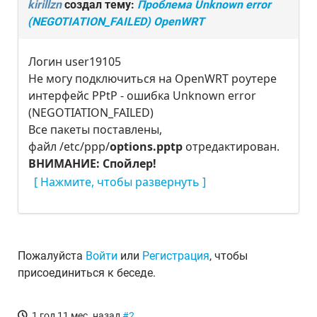
kirillzn
создал тему:
Проблема Unknown error
(NEGOTIATION_FAILED) OpenWRT
Логин user19105
Не могу подключиться на OpenWRT роутере
интерфейс PPtP - ошибка Unknown error
(NEGOTIATION_FAILED)
Все пакеты поставлены,
файл /etc/ppp/
options.pptp
отредактирован.
ВНИМАНИЕ: Спойлер!
Пожалуйста
Войти
или
Регистрация
, чтобы
присоединиться к беседе.
1 год 11 мес. назад
#2