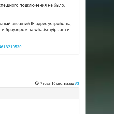
 успешного подключения не было.
льный внешний IP адрес устройства,
айти браузером на whatismyip.com и
14618210530
7 года 10 мес. назад
#3