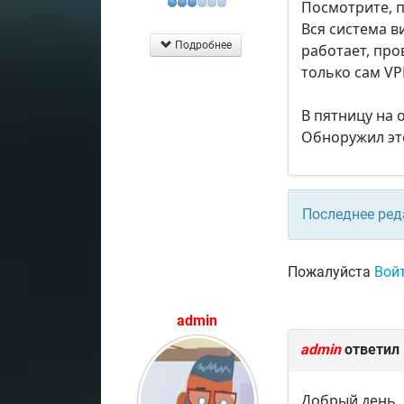
Посмотрите, п
Вся система в
Подробнее
работает, про
только сам VP
В пятницу на 
Обноружил это
Последнее ред
Пожалуйста
Вой
admin
admin
ответил
Добрый день,