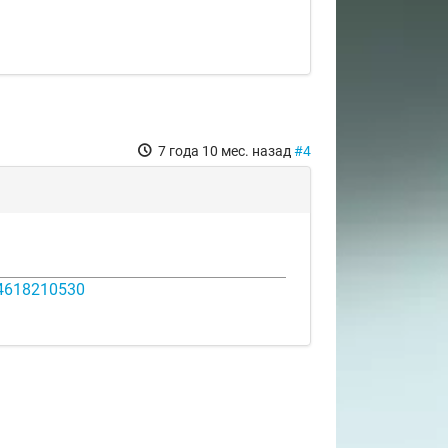
7 года 10 мес. назад
#4
14618210530