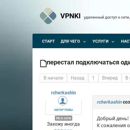
VPNKI
удаленный доступ к сети,
СТАРТ
ДЛЯ ЧЕГО
УСЛУГИ
НАС
перестал подключаться оди
В начало
Назад
1
Вперед
В
rcherkashin
rcherkashin
соз
АВТОР ТЕМЫ
Добрый день! 
Не в сети
Захожу иногда
К сожаления о