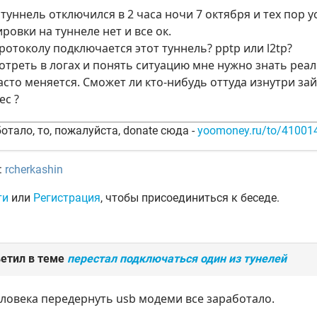
 туннель отключился в 2 часа ночи 7 октября и тех пор
ровки на туннеле нет и все ок.
протоколу подключается этот туннель? pptp или l2tp?
отреть в логах и понять ситуацию мне нужно знать реа
 часто меняется. Сможет ли кто-нибудь оттуда изнутри з
ес ?
отало, то, пожалуйста, donate сюда -
yoomoney.ru/to/4100
:
rcherkashin
ти
или
Регистрация
, чтобы присоединиться к беседе.
етил в теме
перестал подключаться один из тунелей
ловека передернуть usb модеми все заработало.