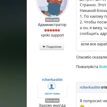
Странно. Этот
Никакой блоки
1. По какому 
Не в сети
2. Чтобы посм
Администратор
а он, я вижу,
сообщить адр
vpnki support
если все зараб
Подробнее
Спасибо сказали
Пожалуйста
Вой
rcherkashin
rcherkashin
отв
АВТОР ТЕМЫ
Я попросил че
Не в сети
Захожу иногда