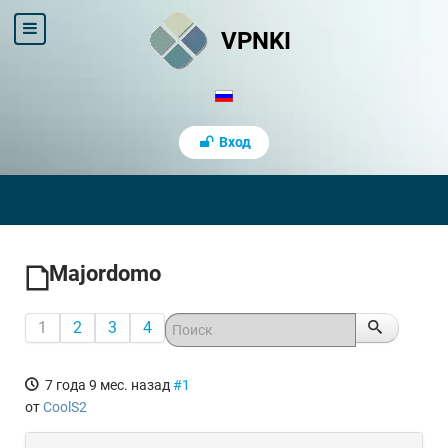
VPNKI
Вход
Majordomo
1
2
3
4
7 года 9 мес. назад
#1
от
CoolS2