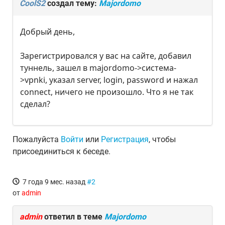
CoolS2
создал тему:
Majordomo
Добрый день,
Зарегистрировался у вас на сайте, добавил
туннель, зашел в majordomo->система-
>vpnki, указал server, login, password и нажал
connect, ничего не произошло. Что я не так
сделал?
Пожалуйста
Войти
или
Регистрация
, чтобы
присоединиться к беседе.
7 года 9 мес. назад
#2
от
admin
admin
ответил в теме
Majordomo