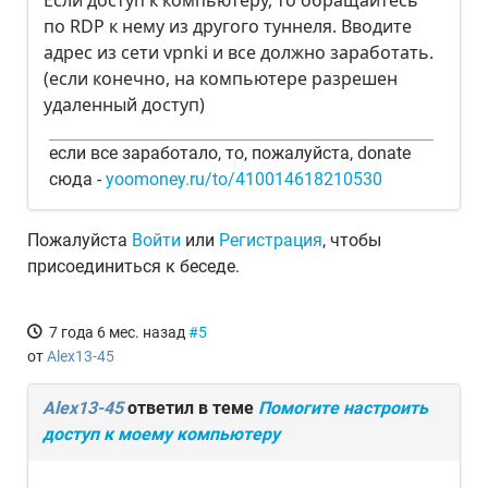
Если доступ к компьютеру, то обращайтесь
по RDP к нему из другого туннеля. Вводите
адрес из сети vpnki и все должно заработать.
(если конечно, на компьютере разрешен
удаленный доступ)
если все заработало, то, пожалуйста, donate
сюда -
yoomoney.ru/to/410014618210530
Пожалуйста
Войти
или
Регистрация
, чтобы
присоединиться к беседе.
7 года 6 мес. назад
#5
от
Alex13-45
Alex13-45
ответил в теме
Помогите настроить
доступ к моему компьютеру