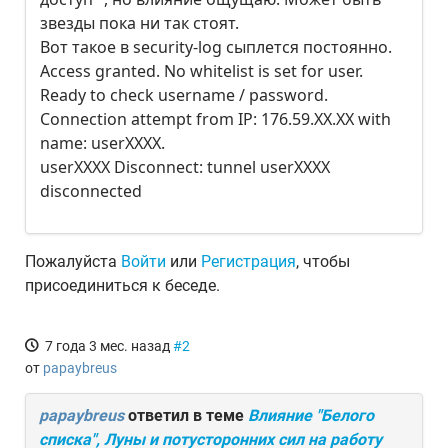
звезды пока ни так стоят.
Вот такое в security-log сыплется постоянно.
Access granted. No whitelist is set for user.
Ready to check username / password.
Connection attempt from IP: 176.59.XX.XX with
name: userXXXX.
userXXXX Disconnect: tunnel userXXXX
disconnected
Пожалуйста
Войти
или
Регистрация
, чтобы
присоединиться к беседе.
7 года 3 мес. назад
#2
от
papaybreus
papaybreus
ответил в теме
Влияние "Белого
списка", Луны и потусторонних сил на работу