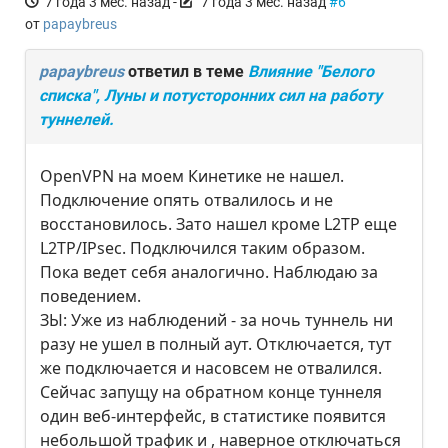
7 года 3 мес. назад
-
7 года 3 мес. назад
#6
от
papaybreus
papaybreus
ответил в теме
Влияние "Белого
списка", Луны и потусторонних сил на работу
туннелей.
OpenVPN на моем Кинетике не нашел.
Подключение опять отвалилось и не
восстановилось. Зато нашел кроме L2TP еще
L2TP/IPsec. Подключился таким образом.
Пока ведет себя аналогично. Наблюдаю за
поведением.
ЗЫ: Уже из наблюдений - за ночь туннель ни
разу не ушел в полный аут. Отключается, тут
же подключается и насовсем не отвалился.
Сейчас запущу на обратном конце туннеля
один веб-интерфейс, в статистике появится
небольшой трафик и , наверное отключаться