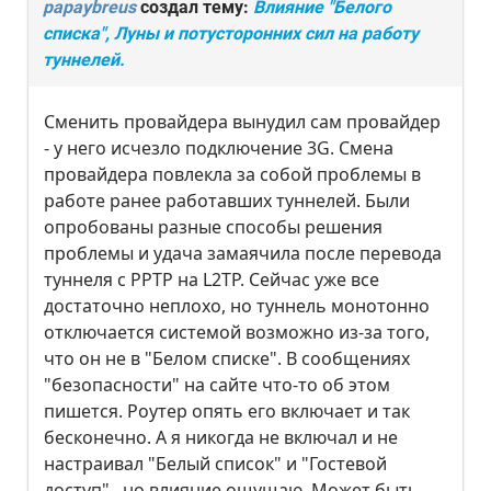
papaybreus
создал тему:
Влияние "Белого
списка", Луны и потусторонних сил на работу
туннелей.
Сменить провайдера вынудил сам провайдер
- у него исчезло подключение 3G. Смена
провайдера повлекла за собой проблемы в
работе ранее работавших туннелей. Были
опробованы разные способы решения
проблемы и удача замаячила после перевода
туннеля с PPTP на L2TP. Сейчас уже все
достаточно неплохо, но туннель монотонно
отключается системой возможно из-за того,
что он не в "Белом списке". В сообщениях
"безопасности" на сайте что-то об этом
пишется. Роутер опять его включает и так
бесконечно. А я никогда не включал и не
настраивал "Белый список" и "Гостевой
доступ" , но влияние ощущаю. Может быть