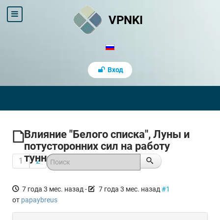
VPNKI
Вход
Влияние "Белого списка", Луны и
потусторонних сил на работу
туннелей.
1
2
7 года 3 мес. назад
-
7 года 3 мес. назад
#1
от
papaybreus