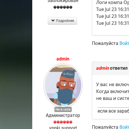
заблокирован
Логи компа O
Tue Jul 23 16:3
Tue Jul 23 16:
Подробнее
Tue Jul 23 16:3
Пожалуйста
Вой
admin
admin
ответил
У вас не вклю
Когда включит
не ваш и сист
Не в сети
если все зараб
Администратор
Пожалуйста
Вой
vpnki support