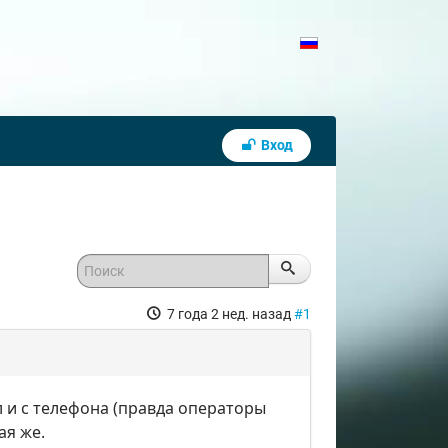
Вход
7 года 2 нед. назад
#1
 и с телефона (правда операторы
ая же.