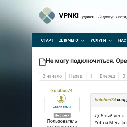
VPNKI
удаленный доступ к сети,
СТАРТ
ДЛЯ ЧЕГО
УСЛУГИ
НАС
Не могу подключиться. Op
В начало
Назад
1
Вперед
В
koloboc74
koloboc74
созд
АВТОР ТЕМЫ
Добрый день. 
Не в сети
Пользователь
Yota и Мегафо