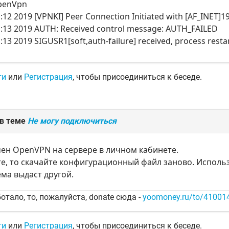
penVpn
1:12 2019 [VPNKI] Peer Connection Initiated with [AF_INET]1
31:13 2019 AUTH: Received control message: AUTH_FAILED
1:13 2019 SIGUSR1[soft,auth-failure] received, process resta
ти
или
Регистрация
, чтобы присоединиться к беседе.
 в теме
Не могу подключиться
чен OpenVPN на сервере в личном кабинете.
е, то скачайте конфигурационный файл заново. Использ
ема выдаст другой.
отало, то, пожалуйста, donate сюда -
yoomoney.ru/to/4100
ти
или
Регистрация
, чтобы присоединиться к беседе.