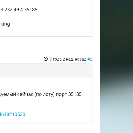
93.232.49.4:35185
rting
7 года 2 нед. назад
#2
уемый сейчас (по логу) порт 35185
14618210530