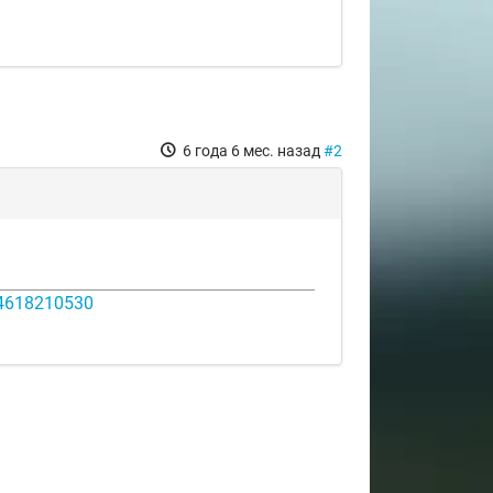
6 года 6 мес. назад
#2
14618210530