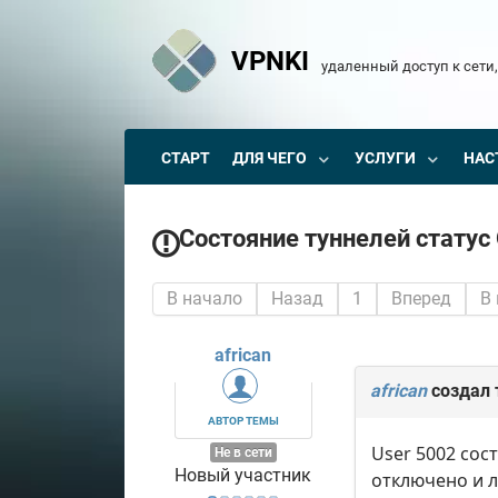
VPNKI
удаленный доступ к сети,
СТАРТ
ДЛЯ ЧЕГО
УСЛУГИ
НАС
Состояние туннелей стату
В начало
Назад
1
Вперед
В
african
african
создал 
АВТОР ТЕМЫ
User 5002 сос
Не в сети
Новый участник
отключено и л