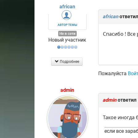
african
african
ответил
АВТОР ТЕМЫ
Спасибо ! Все 
Не в сети
Новый участник
Подробнее
Пожалуйста
Вой
admin
admin
ответил
Такое иногда 
если все зараб