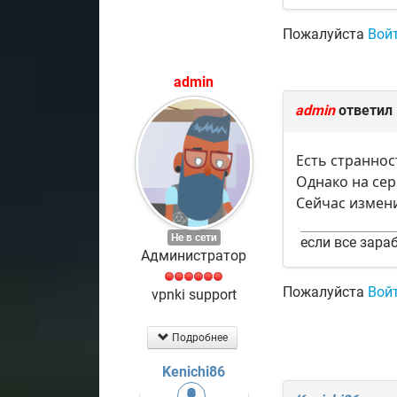
Пожалуйста
Вой
admin
admin
ответил
Есть страннос
Однако на сер
Сейчас измени
Не в сети
если все зараб
Администратор
Пожалуйста
Вой
vpnki support
Подробнее
Kenichi86