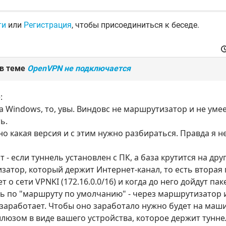
ти
или
Регистрация
, чтобы присоединиться к беседе.
 в теме
OpenVPN не подключается
:
а Windows, то, увы. Виндовс не маршрутизатор и не умее
ь.
о какая версия и с этим нужно разбираться. Правда я не
 - если туннель установлен с ПК, а база крутится на дру
атор, который держит Интернет-канал, то есть вторая
т о сети VPNKI (172.16.0.0/16) и когда до него дойдут па
ь по "маршруту по умолчанию" - через маршрутизатор и
 заработает. Чтобы оно заработало нужно будет на маш
шлюзом в виде вашего устройства, которое держит туннел