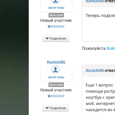
Kenichi86
отве
АВТОР ТЕМЫ
Теперь подклю
Не в сети
Новый участник
Подробнее
Пожалуйста
Вой
Kenichi86
Kenichi86
отве
АВТОР ТЕМЫ
Еще 1 вопрос 
Не в сети
Новый участник
помощи portpr
ноутбук с open
моб. интернет
Подробнее
находится во 