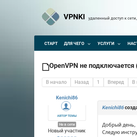
VPNKI
удаленный доступ к сети,
СТАРТ
ДЛЯ ЧЕГО
УСЛУГИ
НАС
OpenVPN не подключается 
В начало
Назад
1
Вперед
В
Kenichi86
Kenichi86
созд
АВТОР ТЕМЫ
Добрый день,
Не в сети
Новый участник
Следую инстру