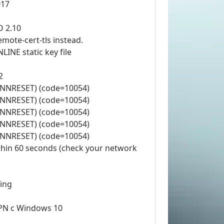
017
O 2.10
mote-cert-tls instead.
LINE static key file
2
ONNRESET) (code=10054)
ONNRESET) (code=10054)
ONNRESET) (code=10054)
ONNRESET) (code=10054)
ONNRESET) (code=10054)
ithin 60 seconds (check your network
ting
PN с Windows 10