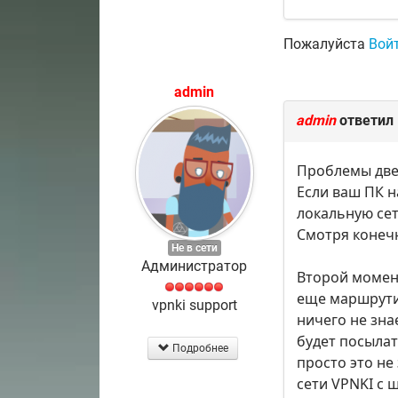
Пожалуйста
Вой
admin
admin
ответил
Проблемы две
Если ваш ПК н
локальную сет
Смотря конечн
Не в сети
Администратор
Второй момент
еще маршрутиз
vpnki support
ничего не знае
будет посылат
Подробнее
просто это не
сети VPNKI с 