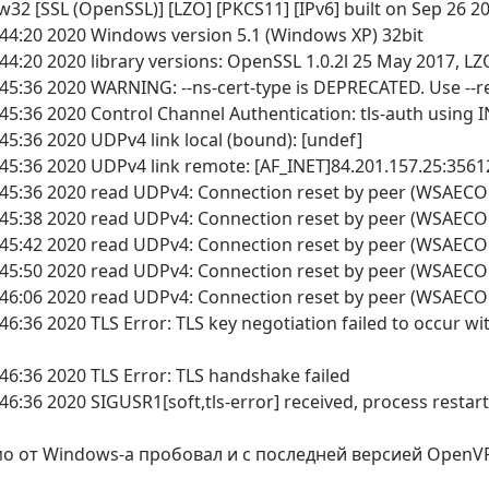
32 [SSL (OpenSSL)] [LZO] [PKCS11] [IPv6] built on Sep 26 2
44:20 2020 Windows version 5.1 (Windows XP) 32bit
44:20 2020 library versions: OpenSSL 1.0.2l 25 May 2017, LZ
45:36 2020 WARNING: --ns-cert-type is DEPRECATED. Use --re
5:36 2020 Control Channel Authentication: tls-auth using IN
45:36 2020 UDPv4 link local (bound): [undef]
45:36 2020 UDPv4 link remote: [AF_INET]84.201.157.25:3561
:45:36 2020 read UDPv4: Connection reset by peer (WSAEC
:45:38 2020 read UDPv4: Connection reset by peer (WSAEC
:45:42 2020 read UDPv4: Connection reset by peer (WSAEC
:45:50 2020 read UDPv4: Connection reset by peer (WSAEC
:46:06 2020 read UDPv4: Connection reset by peer (WSAEC
46:36 2020 TLS Error: TLS key negotiation failed to occur w
46:36 2020 TLS Error: TLS handshake failed
46:36 2020 SIGUSR1[soft,tls-error] received, process restar
о от Windows-а пробовал и с последней версией OpenV