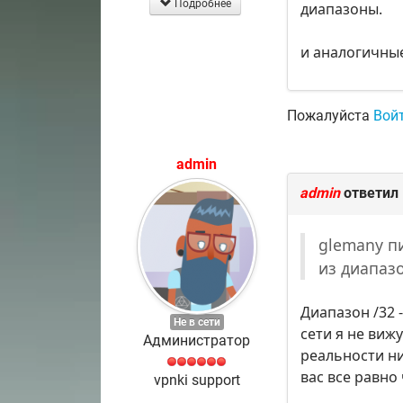
Подробнее
диапазоны.
и аналогичные
Пожалуйста
Вой
admin
admin
ответил
glemany пи
из диапазо
Диапазон /32 -
Не в сети
сети я не вижу
Администратор
реальности ни
вас все равно
vpnki support