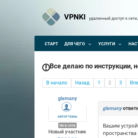
VPNKI
удаленный доступ к сети,
СТАРТ
ДЛЯ ЧЕГО
УСЛУГИ
НАС
Все делаю по инструкции, но
В начало
Назад
1
2
3
Вп
glemany
glemany
ответ
АВТОР ТЕМЫ
Вашим устройс
Не в сети
Новый участник
пространства 