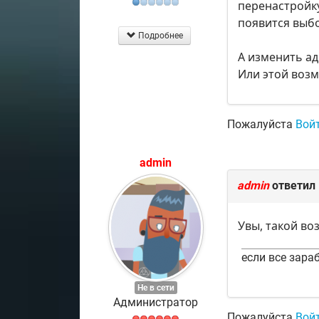
перенастройку
появится выбор
Подробнее
А изменить ад
Или этой воз
Пожалуйста
Вой
admin
admin
ответил
Увы, такой во
если все зараб
Не в сети
Администратор
Пожалуйста
Вой