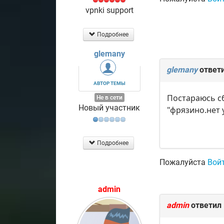
vpnki support
Подробнее
glemany
glemany
ответ
АВТОР ТЕМЫ
Постараюсь сб
Не в сети
Новый участник
"фрязино.нет 
Подробнее
Пожалуйста
Вой
admin
admin
ответил