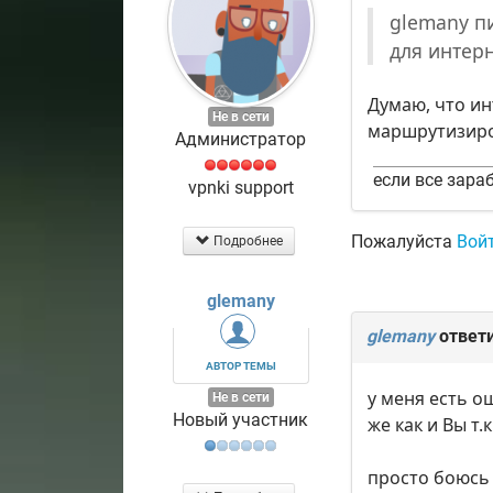
glemany пи
для интер
Думаю, что ин
Не в сети
маршрутизиров
Администратор
если все зараб
vpnki support
Пожалуйста
Вой
Подробнее
glemany
glemany
ответ
АВТОР ТЕМЫ
у меня есть о
Не в сети
Новый участник
же как и Вы т
просто боюсь 