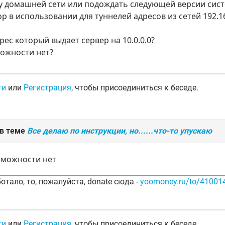
 домашней сети или подождать следующей версии систе
 в использовании для туннелей адресов из сетей 192.168.0
рес который выдает сервер на 10.0.0.0?
можности нет?
ти
или
Регистрация
, чтобы присоединиться к беседе.
 в теме
Все делаю по инструкции, но......что-то упускаю
зможности нет
отало, то, пожалуйста, donate сюда -
yoomoney.ru/to/4100
ти
или
Регистрация
, чтобы присоединиться к беседе.