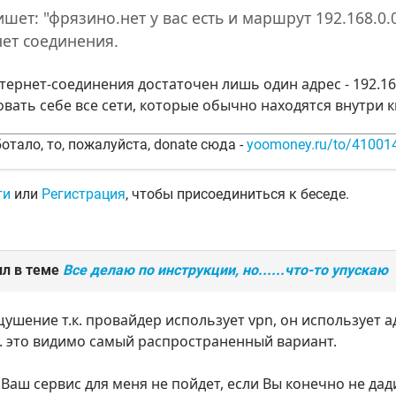
шет: "фрязино.нет у вас есть и маршрут 192.168.0
нет соединения.
тернет-соединения достаточен лишь один адрес - 192.168
ать себе все сети, которые обычно находятся внутри кв
отало, то, пожалуйста, donate сюда -
yoomoney.ru/to/4100
ти
или
Регистрация
, чтобы присоединиться к беседе.
ил в теме
Все делаю по инструкции, но......что-то упускаю
щушение т.к. провайдер использует vpn, он использует ад
.к. это видимо самый распространенный вариант.
Ваш сервис для меня не пойдет, если Вы конечно не да