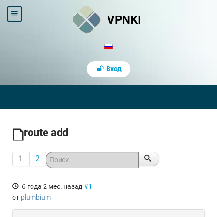
VPNKI
Вход
route add
1
2
6 года 2 мес. назад
#1
от
plumbium