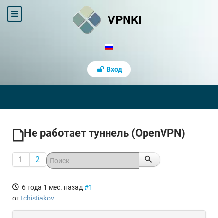
VPNKI
Вход
Не работает туннель (OpenVPN)
1
2
6 года 1 мес. назад
#1
от
tchistiakov