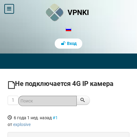
VPNKI
Вход
Не подключается 4G IP камера
1
6 года 1 нед. назад
#1
от
explosive