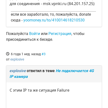
для соединения - msk.vpnki.ru (84.201.157.25)
если все заработало, то, пожалуйста, donate
сюда -
yoomoney.ru/to/410014618210530
Пожалуйста
Войти
или
Регистрация
, чтобы
присоединиться к беседе.
6 года 1 нед. назад
#3
от
explosive
explosive
ответил в теме
Не подключается 4G
IP камера
С этим IP та же ситуация Failure