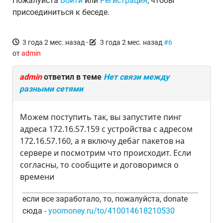
Пожалуйста
Войти
или
Регистрация
, чтобы
присоединиться к беседе.
3 года 2 мес. назад
-
3 года 2 мес. назад
#6
от
admin
admin
ответил в теме
Нет связи между
разными сетями
Можем поступить так, вы запустите пинг
адреса 172.16.57.159 с устройства с адресом
172.16.57.160, а я включу дебаг пакетов на
сервере и посмотрим что происходит. Если
согласны, то сообщите и договоримся о
времени
если все заработало, то, пожалуйста, donate
сюда -
yoomoney.ru/to/410014618210530