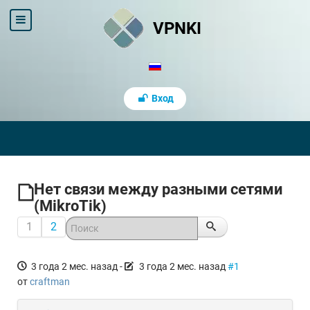
VPNKI
Вход
Нет связи между разными сетями
(MikroTik)
1
2
3 года 2 мес. назад
-
3 года 2 мес. назад
#1
от
craftman