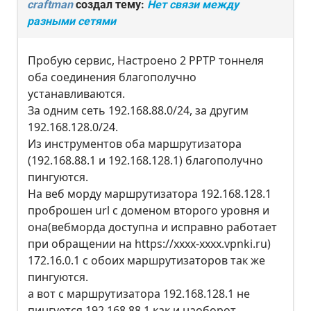
craftman
создал тему:
Нет связи между
разными сетями
Пробую сервис, Настроено 2 PPTP тоннеля
оба соединения благополучно
устанавливаются.
За одним сеть 192.168.88.0/24, за другим
192.168.128.0/24.
Из инструментов оба маршрутизатора
(192.168.88.1 и 192.168.128.1) благополучно
пингуются.
На веб морду маршрутизатора 192.168.128.1
проброшен url с доменом второго уровня и
она(вебморда доступна и исправно работает
при обращении на httрs://хххх-хххх.vpnki.ru)
172.16.0.1 с обоих маршрутизаторов так же
пингуются.
а вот с маршрутизатора 192.168.128.1 не
пингуется 192.168.88.1 как и наоборот