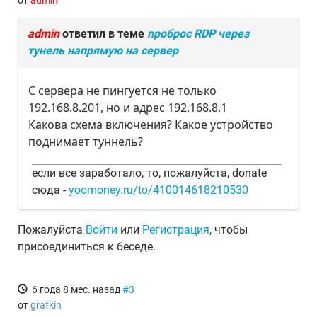
от
admin
admin
ответил в теме
проброс RDP через
тунель напрямую на сервер
С сервера не пингуется не только
192.168.8.201, но и адрес 192.168.8.1
Какова схема включения? Какое устройство
поднимает туннель?
если все заработало, то, пожалуйста, donate
сюда -
yoomoney.ru/to/410014618210530
Пожалуйста
Войти
или
Регистрация
, чтобы
присоединиться к беседе.
6 года 8 мес. назад
#3
от
grafkin