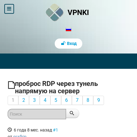
VPNKI
Вход
проброс RDP через тунель
напрямую на сервер
1
2
3
4
5
6
7
8
9
6 года 8 мес. назад
#1
от
grafkin