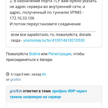
2. В назначении порта TCP вам нужно указать
не адрес сервера во внутренней сети, а
адрес, полученный по туннелю VPNKI -
172.16.33.106
И потом переустановите соединение
если все заработало, то, пожалуйста, donate
сюда -
yoomoney.ru/to/410014618210530
Пожалуйста
Войти
или
Регистрация
, чтобы
присоединиться к беседе.
6 года 8 мес. назад
#6
от
grafkin
grafkin
ответил в теме
проброс RDP через
тунель напрямую на сервер