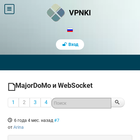
VPNKI
Вход
MajorDoMo и WebSocket
1
2
3
4
6 года 4 мес. назад
#7
от
Arina