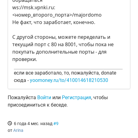
обращаться
ws://msk.vpnki.ru:
<номер_второго_порта>/majordomo
Не факт, что заработает, конечно.
С другой стороны, можете переделать и
текущий порт с 80 на 8001, чтобы пока не
покупать дополнительные порты - для
проверки.
если все заработало, то, пожалуйста, donate
сюда -
yoomoney.ru/to/410014618210530
Пожалуйста
Войти
или
Регистрация
, чтобы
присоединиться к беседе.
6 года 4 мес. назад
#9
от
Arina