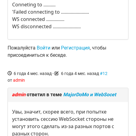
Conneting to ..........
'Failed connecting to .......................
WS connected ...............
WS disconnected .......................
Пожалуйста
Войти
или
Регистрация
, чтобы
присоединиться к беседе.
6 года 4 мес. назад
-
6 года 4 мес. назад
#12
от
admin
admin
ответил в теме
MajorDoMo и WebSocet
Увы, значит, скорее всего, при попытке
установить сессию WebSocket стороны не
могут этого сделать из-за разных портов с
разных сторон.