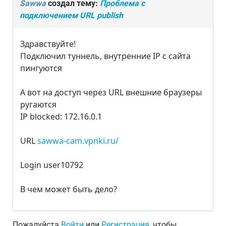
Sawwa
создал тему:
Проблема с
подключением URL publish
Здравствуйте!
Подключил туннель, внутренние IP с сайта
пингуются
А вот на доступ через URL внешние браузеры
ругаются
IP blocked: 172.16.0.1
URL
sawwa-cam.vpnki.ru/
Login user10792
В чем может быть дело?
Пожалуйста
Войти
или
Регистрация
, чтобы