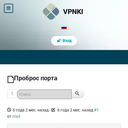
VPNKI
Вход
Проброс порта
1
6 года 2 мес. назад
-
6 года 2 мес. назад
#1
от
mad