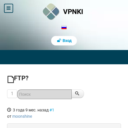
VPNKI
Вход
FTP?
1
3 года 9 мес. назад
#1
от
moonshine