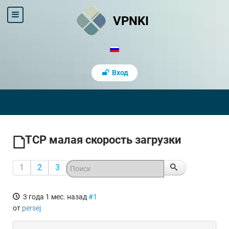
VPNKI
Вход
TCP малая скорость загрузки
1
2
3
3 года 1 мес. назад
#1
от
persej