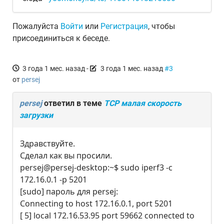
Пожалуйста
Войти
или
Регистрация
, чтобы
присоединиться к беседе.
3 года 1 мес. назад
-
3 года 1 мес. назад
#3
от
persej
persej
ответил в теме
TCP малая скорость
загрузки
Здравствуйте.
Сделал как вы просили.
persej@persej-desktop:~$ sudo iperf3 -c
172.16.0.1 -p 5201
[sudo] пароль для persej:
Connecting to host 172.16.0.1, port 5201
[ 5] local 172.16.53.95 port 59662 connected to