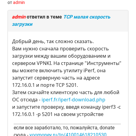
от
admin
admin
ответил в теме
TCP малая скорость
загрузки
Добрый день, так сложно сказать.
Вам нужно сначала проверить скорость
загрузки между вашим оборудованием и
сервером VPNKI. На странице "Инструменты"
вы можете включить утилиту iPerf, она
запустит серверную часть на адресе
172.16.0.1 и порте TCP 5201.
Затем скачайте клиентскую часть для любой
ОС отсюда -
iperf.fr/iperf-download.php
и запустите проверку, введя команду iperf3 -c
172.16.0.1 -p 5201 на своем устройстве
если все заработало, то, пожалуйста, donate
сюда -
yoomoney.ru/to/410014618210530