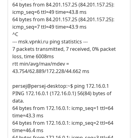
64 bytes from 84.201.157.25 (84.201.157.25):
icmp_seq=6 ttl=49 time=43.8 ms
64 bytes from 84.201.157.25 (84.201.157.25):
icmp_seq=7 ttl=49 time=43.9 ms
^C
--- msk.vpnki.ru ping statistics ---
7 packets transmitted, 7 received, 0% packet
loss, time 6008ms
rtt min/avg/max/mdev =
43.754/62.889/172.228/44.662 ms
persej@persej-desktop:~$ ping 172.16.0.1
PING 172.16.0.1 (172.16.0.1) 56(84) bytes of
data.
64 bytes from 172.16.0.1: icmp_seq=1 ttl=64
time=43.3 ms
64 bytes from 172.16.0.1: icmp_seq=2 ttl=64
time=46.4 ms
64 bytes from 172.16.0.1: icmp_seq=3 ttl=64