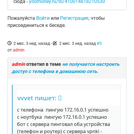
сюда -
yoomoney.ru/to/410014618210530
Пожалуйста
Войти
или
Регистрация
, чтобы
присоединиться к беседе.
2 мес. 3 нед. назад
-
2 мес. 3 нед. назад
#5
от
admin
admin
ответил в теме
не получается настроить
доступ с телефона в домашнюю сеть.
vvvet пишет:
с телефона пингую 172.16.0.1 успешно
с ноутбука пингую 172.16.0.1 успешно
бот с сервера пинговал оба устройства
(телефон и роутер) с сервера vpnki -