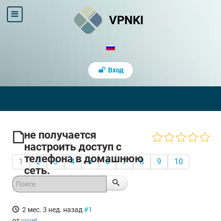
VPNKI
Вход
не получается
настроить доступ с
телефона в домашнюю
1
2
3
4
5
6
7
8
9
10
сеть.
2 мес. 3 нед. назад
#1
от
vvvet